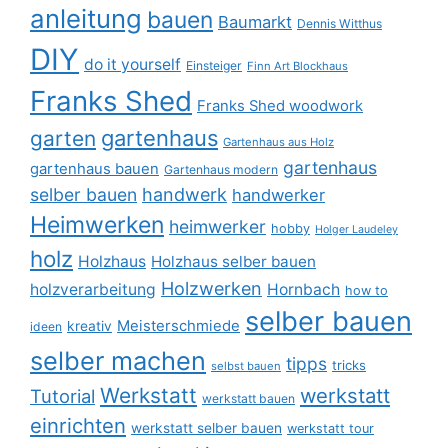
anleitung
bauen
Baumarkt
Dennis Witthus
DIY
do it yourself
Einsteiger
Finn Art Blockhaus
Franks Shed
Franks Shed woodwork
gartenhaus
garten
Gartenhaus aus Holz
gartenhaus
gartenhaus bauen
Gartenhaus modern
selber bauen
handwerk
handwerker
Heimwerken
heimwerker
hobby
Holger Laudeley
holz
Holzhaus
Holzhaus selber bauen
Holzwerken
holzverarbeitung
Hornbach
how to
selber bauen
Meisterschmiede
kreativ
ideen
selber machen
tipps
tricks
selbst bauen
Werkstatt
werkstatt
Tutorial
werkstatt bauen
einrichten
werkstatt selber bauen
werkstatt tour