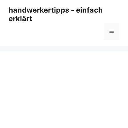
Zum
handwerkertipps - einfach
Inhalt
erklärt
springen
Menü