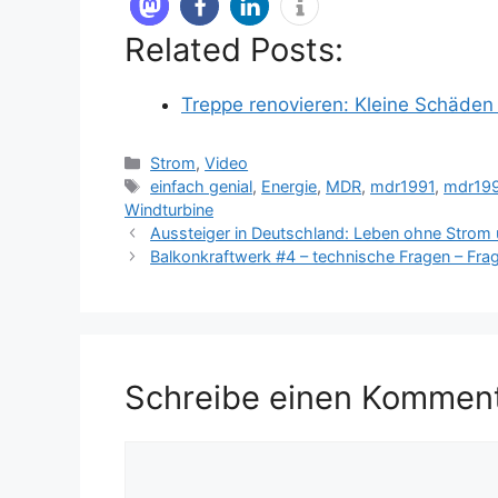
Related Posts:
Treppe renovieren: Kleine Schäden
Kategorien
Strom
,
Video
Schlagwörter
einfach genial
,
Energie
,
MDR
,
mdr1991
,
mdr19
Windturbine
Aussteiger in Deutschland: Leben ohne Stro
Balkonkraftwerk #4 – technische Fragen – Fra
Schreibe einen Kommen
Kommentar