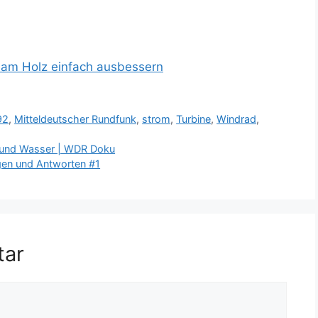
 am Holz einfach ausbessern
92
,
Mitteldeutscher Rundfunk
,
strom
,
Turbine
,
Windrad
,
m und Wasser | WDR Doku
gen und Antworten #1
tar