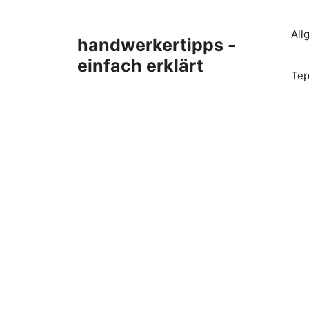
Zum
Inhalt
All
handwerkertipps -
springen
einfach erklärt
Tep