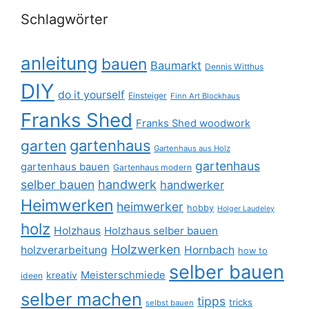
Schlagwörter
anleitung
bauen
Baumarkt
Dennis Witthus
DIY
do it yourself
Einsteiger
Finn Art Blockhaus
Franks Shed
Franks Shed woodwork
gartenhaus
garten
Gartenhaus aus Holz
gartenhaus
gartenhaus bauen
Gartenhaus modern
selber bauen
handwerk
handwerker
Heimwerken
heimwerker
hobby
Holger Laudeley
holz
Holzhaus
Holzhaus selber bauen
Holzwerken
holzverarbeitung
Hornbach
how to
selber bauen
Meisterschmiede
kreativ
ideen
selber machen
tipps
tricks
selbst bauen