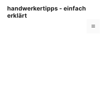
Zum
handwerkertipps - einfach
Inhalt
erklärt
springen
Menü