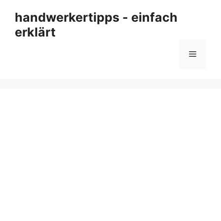
Zum
handwerkertipps - einfach
Inhalt
erklärt
springen
Menü