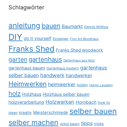
Schlagwörter
anleitung
bauen
Baumarkt
Dennis Witthus
DIY
do it yourself
Einsteiger
Finn Art Blockhaus
Franks Shed
Franks Shed woodwork
gartenhaus
garten
Gartenhaus aus Holz
gartenhaus
gartenhaus bauen
Gartenhaus modern
selber bauen
handwerk
handwerker
Heimwerken
heimwerker
hobby
Holger Laudeley
holz
Holzhaus
Holzhaus selber bauen
Holzwerken
holzverarbeitung
Hornbach
how to
selber bauen
Meisterschmiede
kreativ
ideen
selber machen
tipps
tricks
selbst bauen