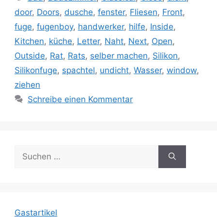
door
,
Doors
,
dusche
,
fenster
,
Fliesen
,
Front
,
fuge
,
fugenboy
,
handwerker
,
hilfe
,
Inside
,
Kitchen
,
küche
,
Letter
,
Naht
,
Next
,
Open
,
Outside
,
Rat
,
Rats
,
selber machen
,
Silikon
,
Silikonfuge
,
spachtel
,
undicht
,
Wasser
,
window
,
ziehen
Schreibe einen Kommentar
Suche
nach:
Gastartikel