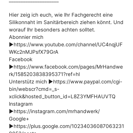
Hier zeig ich euch, wie Ihr Fachgerecht eine
Silikonnaht im Sanitärbereich ziehen könnt. Und
worauf Ihr besonders achten solltet.
Abonnier mich
►https://www.youtube.com/channel/UC4nqjUF
WKc2nMJPsfX79GrA
Facebook
►https://www.facebook.com/pages/MrHandwe
rk/1585203838395371?ref=hl
Unterstütz mich ►https://www.paypal.com/cgi-
bin/webscr?cmd=_s-
xclick&hosted_button_id=L8Z3YMFHAUVTQ
Instagram
►https://instagram.com/mrhandwerk/
Google+
►https://plus.google.com/10234036087063231