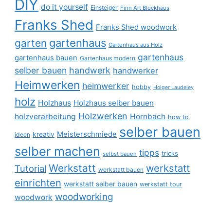
DIY
do it yourself
Einsteiger
Finn Art Blockhaus
Franks Shed
Franks Shed woodwork
gartenhaus
garten
Gartenhaus aus Holz
gartenhaus
gartenhaus bauen
Gartenhaus modern
selber bauen
handwerk
handwerker
Heimwerken
heimwerker
hobby
Holger Laudeley
holz
Holzhaus
Holzhaus selber bauen
Holzwerken
holzverarbeitung
Hornbach
how to
selber bauen
Meisterschmiede
kreativ
ideen
selber machen
tipps
tricks
selbst bauen
Werkstatt
werkstatt
Tutorial
werkstatt bauen
einrichten
werkstatt selber bauen
werkstatt tour
woodworking
woodwork