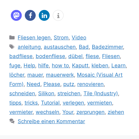
Kategorien
Fliesen legen
,
Strom
,
Video
Schlagwörter
anleitung
,
austauschen
,
Bad
,
Badezimmer
,
badfliese
,
bodenfliese
,
dübel
,
fliese
,
Fliesen
,
fuge
,
Help
,
hilfe
,
how to
,
Kaputt
,
kleben
,
Learn
,
löcher
,
mauer
,
mauerwerk
,
Mosaic (Visual Art
Form)
,
Need
,
Please
,
putz
,
renovieren
,
schneiden
,
Silikon
,
streichen
,
Tile (Industry)
,
tipps
,
tricks
,
Tutorial
,
verlegen
,
vermieten
,
vermieter
,
wechseln
,
Your
,
zerprungen
,
ziehen
Schreibe einen Kommentar