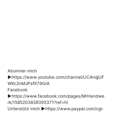
Abonnier mich
►https://www.youtube.com/channel/UC4nqjUF
WKc2nMJPsfX79GrA
Facebook
►https://www.facebook.com/pages/MrHandwe
rk/1585203838395371?ref=hl
Unterstütz mich ►https://www.paypal.com/cgi-