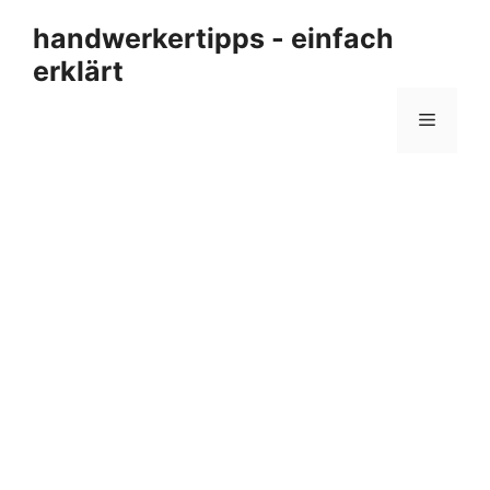
Zum
handwerkertipps - einfach
Inhalt
erklärt
springen
Menü