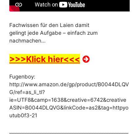
Fachwissen für den Laien damit
gelingt jede Aufgabe – einfach zum
nachmachen…
>>>Klick hier<<<
Fugenboy:
http://www.amazon.de/gp/product/B0044DLQV
G/ref=as_li_tl?
ie=UTF8&camp=1638&creative=6742&creative
ASIN=B0044DLQVG&linkCode=as2&tag=httpyo
utub0f3-21
________________________________________________
_____________________