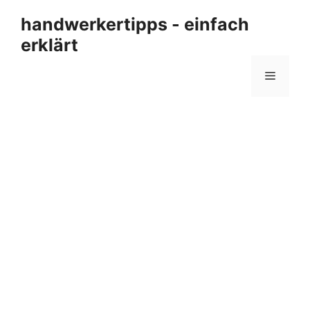
Zum
handwerkertipps - einfach
Inhalt
erklärt
springen
Menü