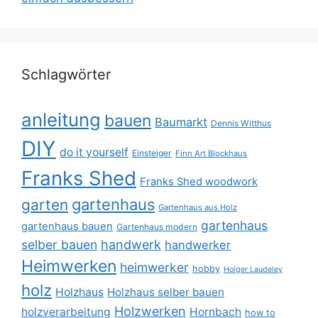
Schlagwörter
anleitung
bauen
Baumarkt
Dennis Witthus
DIY
do it yourself
Einsteiger
Finn Art Blockhaus
Franks Shed
Franks Shed woodwork
gartenhaus
garten
Gartenhaus aus Holz
gartenhaus
gartenhaus bauen
Gartenhaus modern
selber bauen
handwerk
handwerker
Heimwerken
heimwerker
hobby
Holger Laudeley
holz
Holzhaus
Holzhaus selber bauen
Holzwerken
holzverarbeitung
Hornbach
how to