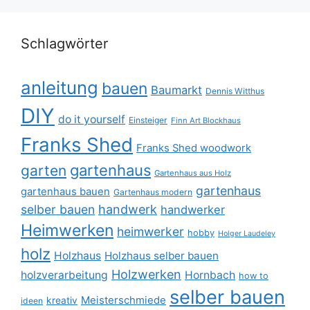
Schlagwörter
anleitung
bauen
Baumarkt
Dennis Witthus
DIY
do it yourself
Einsteiger
Finn Art Blockhaus
Franks Shed
Franks Shed woodwork
gartenhaus
garten
Gartenhaus aus Holz
gartenhaus
gartenhaus bauen
Gartenhaus modern
selber bauen
handwerk
handwerker
Heimwerken
heimwerker
hobby
Holger Laudeley
holz
Holzhaus
Holzhaus selber bauen
Holzwerken
holzverarbeitung
Hornbach
how to
selber bauen
Meisterschmiede
kreativ
ideen