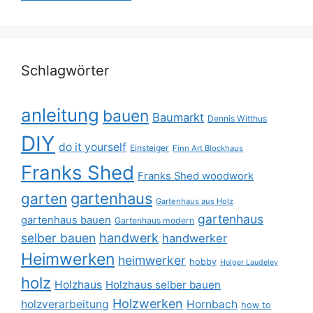
Schlagwörter
anleitung
bauen
Baumarkt
Dennis Witthus
DIY
do it yourself
Einsteiger
Finn Art Blockhaus
Franks Shed
Franks Shed woodwork
gartenhaus
garten
Gartenhaus aus Holz
gartenhaus
gartenhaus bauen
Gartenhaus modern
selber bauen
handwerk
handwerker
Heimwerken
heimwerker
hobby
Holger Laudeley
holz
Holzhaus
Holzhaus selber bauen
Holzwerken
holzverarbeitung
Hornbach
how to