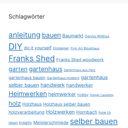
Schlagwörter
anleitung
bauen
Baumarkt
Dennis Witthus
DIY
do it yourself
Einsteiger
Finn Art Blockhaus
Franks Shed
Franks Shed woodwork
gartenhaus
garten
Gartenhaus aus Holz
gartenhaus
gartenhaus bauen
Gartenhaus modern
selber bauen
handwerk
handwerker
Heimwerken
heimwerker
hobby
Holger Laudeley
holz
Holzhaus
Holzhaus selber bauen
Holzwerken
holzverarbeitung
Hornbach
how to
selber bauen
Meisterschmiede
kreativ
ideen