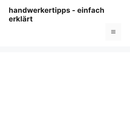
Zum
handwerkertipps - einfach
Inhalt
erklärt
springen
Menü