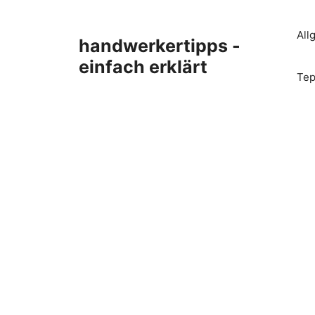
Zum
Inhalt
All
handwerkertipps -
springen
einfach erklärt
Tep