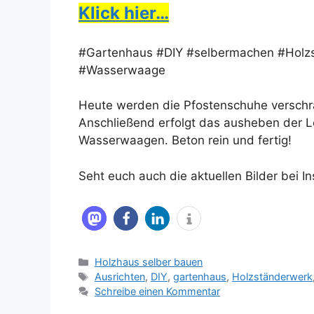
Klick hier…
#Gartenhaus #DIY #selbermachen #Holzs
#Wasserwaage
Heute werden die Pfostenschuhe verschr
Anschließend erfolgt das ausheben der L
Wasserwaagen. Beton rein und fertig!
Seht euch auch die aktuellen Bilder bei I
Kategorien
Holzhaus selber bauen
Schlagwörter
Ausrichten
,
DIY
,
gartenhaus
,
Holzständerwerk
Schreibe einen Kommentar