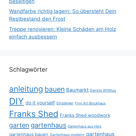
beseitigen
Wandfarbe richtig lagern: So übersteht Dein
Restbestand den Frost
Treppe renovieren: Kleine Schäden am Holz
einfach ausbessern
Schlagwörter
anleitung
bauen
Baumarkt
Dennis Witthus
DIY
do it yourself
Einsteiger
Finn Art Blockhaus
Franks Shed
Franks Shed woodwork
gartenhaus
garten
Gartenhaus aus Holz
gartenhaus
gartenhaus bauen
Gartenhaus modern