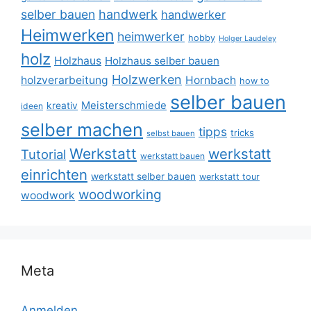
selber bauen
handwerk
handwerker
Heimwerken
heimwerker
hobby
Holger Laudeley
holz
Holzhaus
Holzhaus selber bauen
Holzwerken
holzverarbeitung
Hornbach
how to
selber bauen
Meisterschmiede
kreativ
ideen
selber machen
tipps
tricks
selbst bauen
Werkstatt
werkstatt
Tutorial
werkstatt bauen
einrichten
werkstatt selber bauen
werkstatt tour
woodworking
woodwork
Meta
Anmelden