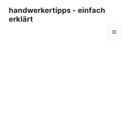
Zum
handwerkertipps - einfach
Inhalt
erklärt
springen
Menü