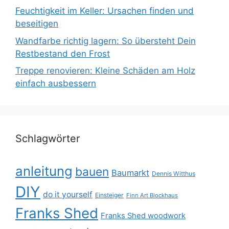
Feuchtigkeit im Keller: Ursachen finden und
beseitigen
Wandfarbe richtig lagern: So übersteht Dein
Restbestand den Frost
Treppe renovieren: Kleine Schäden am Holz
einfach ausbessern
Schlagwörter
anleitung
bauen
Baumarkt
Dennis Witthus
DIY
do it yourself
Einsteiger
Finn Art Blockhaus
Franks Shed
Franks Shed woodwork