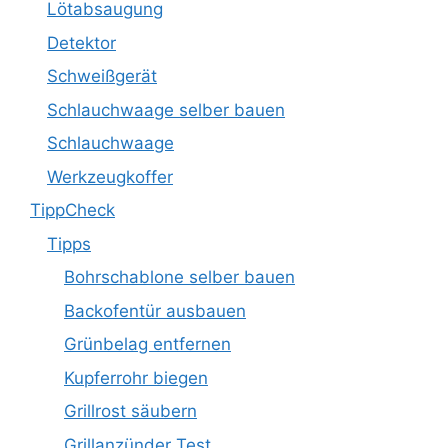
Lötabsaugung
Detektor
Schweißgerät
Schlauchwaage selber bauen
Schlauchwaage
Werkzeugkoffer
TippCheck
Tipps
Bohrschablone selber bauen
Backofentür ausbauen
Grünbelag entfernen
Kupferrohr biegen
Grillrost säubern
Grillanzünder Test