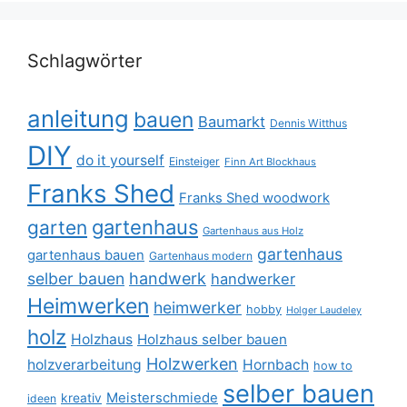
Schlagwörter
anleitung
bauen
Baumarkt
Dennis Witthus
DIY
do it yourself
Einsteiger
Finn Art Blockhaus
Franks Shed
Franks Shed woodwork
gartenhaus
garten
Gartenhaus aus Holz
gartenhaus
gartenhaus bauen
Gartenhaus modern
selber bauen
handwerk
handwerker
Heimwerken
heimwerker
hobby
Holger Laudeley
holz
Holzhaus
Holzhaus selber bauen
Holzwerken
holzverarbeitung
Hornbach
how to
selber bauen
Meisterschmiede
kreativ
ideen