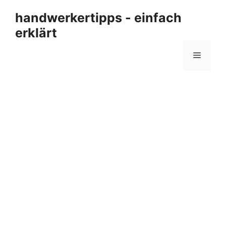
Zum
handwerkertipps - einfach
Inhalt
erklärt
springen
Menü