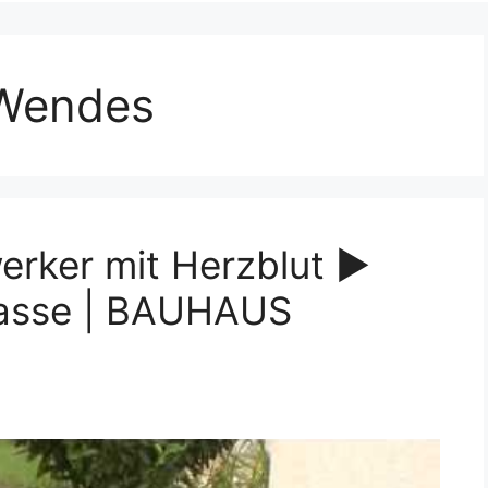
Wendes
rker mit Herzblut ►
rrasse | BAUHAUS