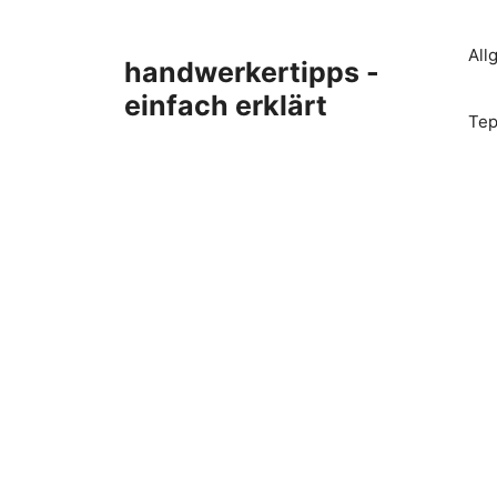
Zum
Inhalt
All
handwerkertipps -
springen
einfach erklärt
Tep