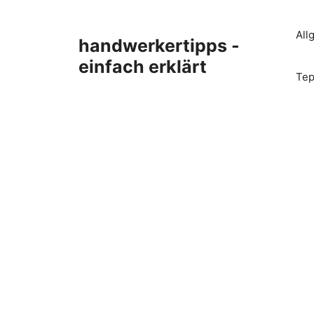
Zum
Inhalt
All
handwerkertipps -
springen
einfach erklärt
Tep