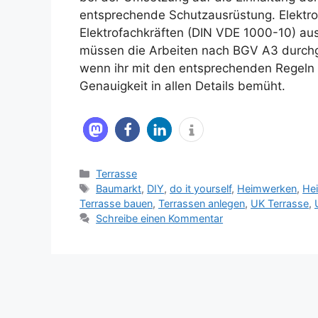
entsprechende Schutzausrüstung. Elektro
Elektrofachkräften (DIN VDE 1000-10) au
müssen die Arbeiten nach BGV A3 durchge
wenn ihr mit den entsprechenden Regeln n
Genauigkeit in allen Details bemüht.
Kategorien
Terrasse
Schlagwörter
Baumarkt
,
DIY
,
do it yourself
,
Heimwerken
,
He
Terrasse bauen
,
Terrassen anlegen
,
UK Terrasse
,
Schreibe einen Kommentar