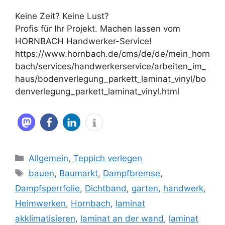
Keine Zeit? Keine Lust?
Profis für Ihr Projekt. Machen lassen vom
HORNBACH Handwerker-Service!
https://www.hornbach.de/cms/de/de/mein_horn
bach/services/handwerkerservice/arbeiten_im_
haus/bodenverlegung_parkett_laminat_vinyl/bo
denverlegung_parkett_laminat_vinyl.html
Kategorien
Allgemein
,
Teppich verlegen
Schlagwörter
bauen
,
Baumarkt
,
Dampfbremse
,
Dampfsperrfolie
,
Dichtband
,
garten
,
handwerk
,
Heimwerken
,
Hornbach
,
laminat
akklimatisieren
,
laminat an der wand
,
laminat