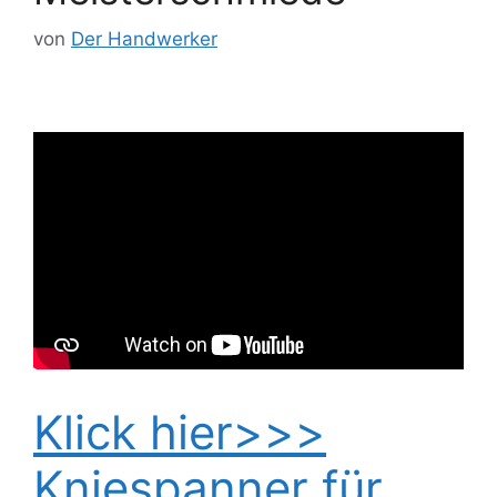
von
Der Handwerker
Klick hier>>>
Kniespanner für