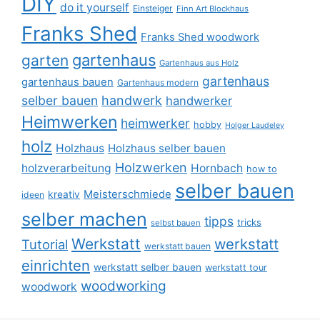
DIY
do it yourself
Einsteiger
Finn Art Blockhaus
Franks Shed
Franks Shed woodwork
gartenhaus
garten
Gartenhaus aus Holz
gartenhaus
gartenhaus bauen
Gartenhaus modern
selber bauen
handwerk
handwerker
Heimwerken
heimwerker
hobby
Holger Laudeley
holz
Holzhaus
Holzhaus selber bauen
Holzwerken
holzverarbeitung
Hornbach
how to
selber bauen
Meisterschmiede
kreativ
ideen
selber machen
tipps
tricks
selbst bauen
Werkstatt
werkstatt
Tutorial
werkstatt bauen
einrichten
werkstatt selber bauen
werkstatt tour
woodworking
woodwork