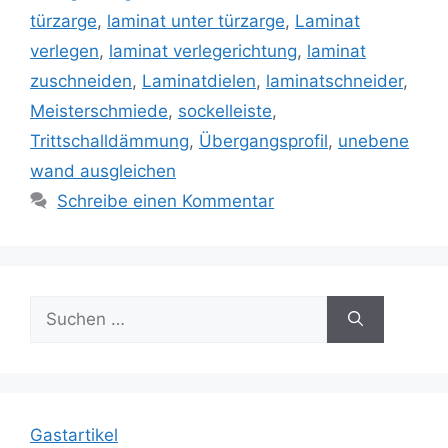
türzarge
,
laminat unter türzarge
,
Laminat
verlegen
,
laminat verlegerichtung
,
laminat
zuschneiden
,
Laminatdielen
,
laminatschneider
,
Meisterschmiede
,
sockelleiste
,
Trittschalldämmung
,
Übergangsprofil
,
unebene
wand ausgleichen
Schreibe einen Kommentar
Suche
nach:
Gastartikel