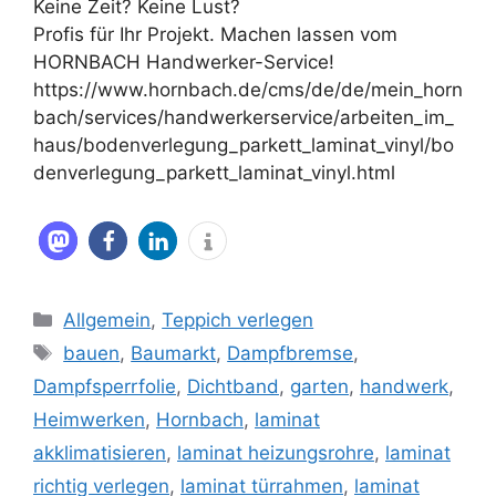
Keine Zeit? Keine Lust?
Profis für Ihr Projekt. Machen lassen vom
HORNBACH Handwerker-Service!
https://www.hornbach.de/cms/de/de/mein_horn
bach/services/handwerkerservice/arbeiten_im_
haus/bodenverlegung_parkett_laminat_vinyl/bo
denverlegung_parkett_laminat_vinyl.html
Kategorien
Allgemein
,
Teppich verlegen
Schlagwörter
bauen
,
Baumarkt
,
Dampfbremse
,
Dampfsperrfolie
,
Dichtband
,
garten
,
handwerk
,
Heimwerken
,
Hornbach
,
laminat
akklimatisieren
,
laminat heizungsrohre
,
laminat
richtig verlegen
,
laminat türrahmen
,
laminat