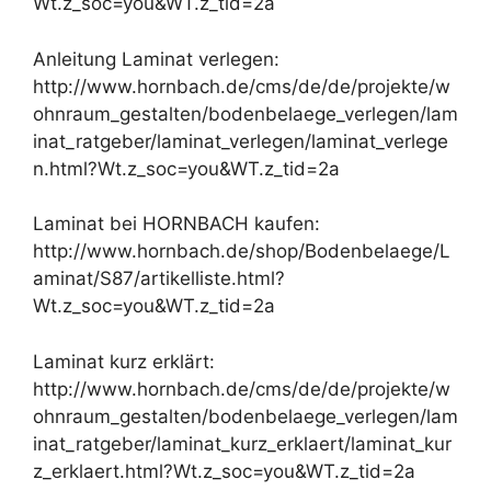
Wt.z_soc=you&WT.z_tid=2a
Anleitung Laminat verlegen:
http://www.hornbach.de/cms/de/de/projekte/w
ohnraum_gestalten/bodenbelaege_verlegen/lam
inat_ratgeber/laminat_verlegen/laminat_verlege
n.html?Wt.z_soc=you&WT.z_tid=2a
Laminat bei HORNBACH kaufen:
http://www.hornbach.de/shop/Bodenbelaege/L
aminat/S87/artikelliste.html?
Wt.z_soc=you&WT.z_tid=2a
Laminat kurz erklärt:
http://www.hornbach.de/cms/de/de/projekte/w
ohnraum_gestalten/bodenbelaege_verlegen/lam
inat_ratgeber/laminat_kurz_erklaert/laminat_kur
z_erklaert.html?Wt.z_soc=you&WT.z_tid=2a