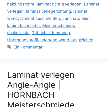
heizungsrohre
,
laminat richtig verlegen
,
Laminat
verlegen
,
laminat verlegerichtung
,
laminat
wand
,
laminat zuschneiden
,
Laminatdielen
,
laminatschneider
,
Meisterschmiede
,
sockelleiste
,
Trittschalldämmung
,
Übergangsprofil
,
unebene wand ausgleichen
Ein Kommentar
Laminat verlegen
Angle-Angle |
HORNBACH
Meisterschmiede