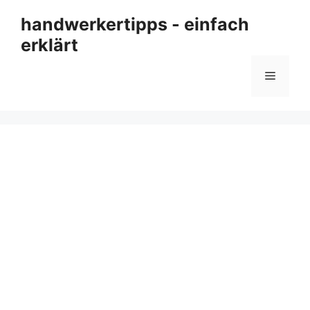
Zum
handwerkertipps - einfach
Inhalt
erklärt
springen
Menü