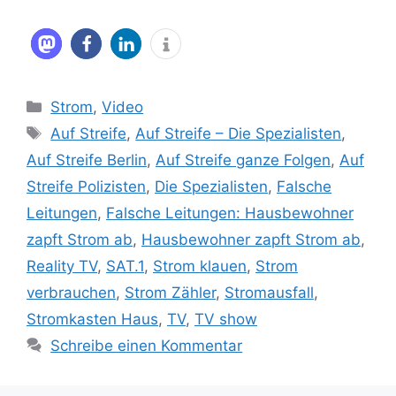
Kategorien
Strom
,
Video
Schlagwörter
Auf Streife
,
Auf Streife – Die Spezialisten
,
Auf Streife Berlin
,
Auf Streife ganze Folgen
,
Auf
Streife Polizisten
,
Die Spezialisten
,
Falsche
Leitungen
,
Falsche Leitungen: Hausbewohner
zapft Strom ab
,
Hausbewohner zapft Strom ab
,
Reality TV
,
SAT.1
,
Strom klauen
,
Strom
verbrauchen
,
Strom Zähler
,
Stromausfall
,
Stromkasten Haus
,
TV
,
TV show
Schreibe einen Kommentar