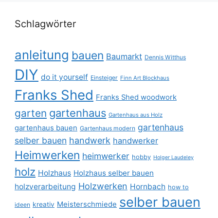
Schlagwörter
anleitung
bauen
Baumarkt
Dennis Witthus
DIY
do it yourself
Einsteiger
Finn Art Blockhaus
Franks Shed
Franks Shed woodwork
gartenhaus
garten
Gartenhaus aus Holz
gartenhaus
gartenhaus bauen
Gartenhaus modern
selber bauen
handwerk
handwerker
Heimwerken
heimwerker
hobby
Holger Laudeley
holz
Holzhaus
Holzhaus selber bauen
Holzwerken
holzverarbeitung
Hornbach
how to
selber bauen
Meisterschmiede
kreativ
ideen