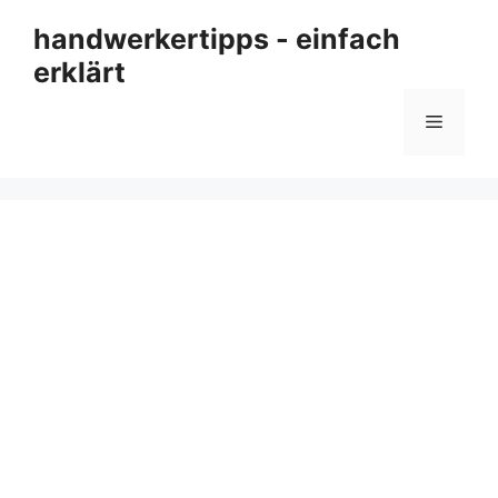
Zum
handwerkertipps - einfach
Inhalt
erklärt
springen
Menü