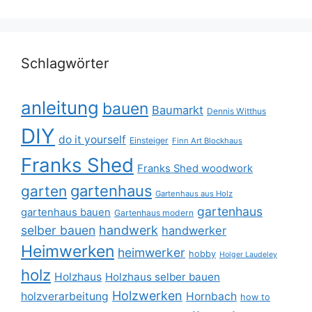
Schlagwörter
anleitung
bauen
Baumarkt
Dennis Witthus
DIY
do it yourself
Einsteiger
Finn Art Blockhaus
Franks Shed
Franks Shed woodwork
gartenhaus
garten
Gartenhaus aus Holz
gartenhaus
gartenhaus bauen
Gartenhaus modern
selber bauen
handwerk
handwerker
Heimwerken
heimwerker
hobby
Holger Laudeley
holz
Holzhaus
Holzhaus selber bauen
Holzwerken
holzverarbeitung
Hornbach
how to