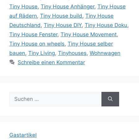
Tiny House
,
Tiny House Anhänger
,
Tiny House
auf Rädern
,
Tiny House build
,
Tiny House
Deutschland
,
Tiny House DIY
,
Tiny House Doku
,
Tiny House Fenster
,
Tiny House Movement
,
Tiny House on wheels
,
Tiny House selber
bauen
,
Tiny Living
,
Tinyhouses
,
Wohnwagen
Schreibe einen Kommentar
Suche
nach:
Gastartikel