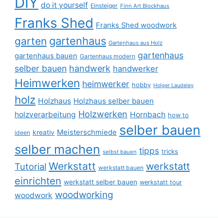
DIY
do it yourself
Einsteiger
Finn Art Blockhaus
Franks Shed
Franks Shed woodwork
gartenhaus
garten
Gartenhaus aus Holz
gartenhaus
gartenhaus bauen
Gartenhaus modern
selber bauen
handwerk
handwerker
Heimwerken
heimwerker
hobby
Holger Laudeley
holz
Holzhaus
Holzhaus selber bauen
Holzwerken
holzverarbeitung
Hornbach
how to
selber bauen
Meisterschmiede
kreativ
ideen
selber machen
tipps
tricks
selbst bauen
Werkstatt
werkstatt
Tutorial
werkstatt bauen
einrichten
werkstatt selber bauen
werkstatt tour
woodworking
woodwork