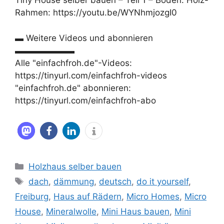
Tiny House selber bauen – Teil 1 – Boden: Holz-
Rahmen: https://youtu.be/WYNhmjozgI0
▬ Weitere Videos und abonnieren
▬▬▬▬▬▬▬
Alle "einfachfroh.de"-Videos:
https://tinyurl.com/einfachfroh-videos
"einfachfroh.de" abonnieren:
https://tinyurl.com/einfachfroh-abo
Kategorien
Holzhaus selber bauen
Schlagwörter
dach
,
dämmung
,
deutsch
,
do it yourself
,
Freiburg
,
Haus auf Rädern
,
Micro Homes
,
Micro
House
,
Mineralwolle
,
Mini Haus bauen
,
Mini