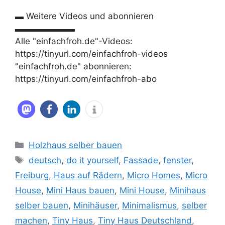
▬ Weitere Videos und abonnieren
▬▬▬▬▬▬▬
Alle "einfachfroh.de"-Videos:
https://tinyurl.com/einfachfroh-videos
"einfachfroh.de" abonnieren:
https://tinyurl.com/einfachfroh-abo
Kategorien
Holzhaus selber bauen
Schlagwörter
deutsch
,
do it yourself
,
Fassade
,
fenster
,
Freiburg
,
Haus auf Rädern
,
Micro Homes
,
Micro
House
,
Mini Haus bauen
,
Mini House
,
Minihaus
selber bauen
,
Minihäuser
,
Minimalismus
,
selber
machen
,
Tiny Haus
,
Tiny Haus Deutschland
,