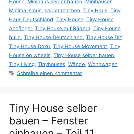
House
,
Minihaus selber bauen
,
Minihäuser
,
Minimalismus
,
selber machen
,
Tiny Haus
,
Tiny
Haus Deutschland
,
Tiny House
,
Tiny House
Anhänger
,
Tiny House auf Rädern
,
Tiny House
build
,
Tiny House Deutschland
,
Tiny House DIY
,
Tiny House Doku
,
Tiny House Movement
,
Tiny
House on wheels
,
Tiny House selber bauen
,
Tiny Living
,
Tinyhouses
,
Wände
,
Wohnwagen
Schreibe einen Kommentar
Tiny House selber
bauen – Fenster
einbauen – Teil 11