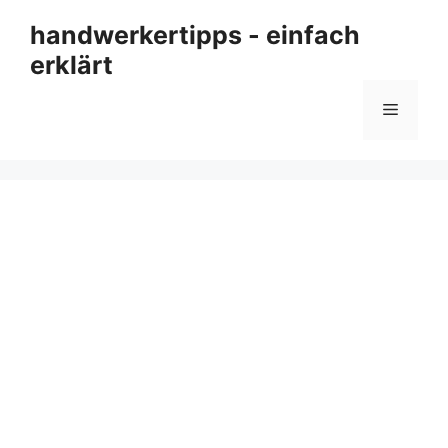
Zum
handwerkertipps - einfach
Inhalt
erklärt
springen
Menü