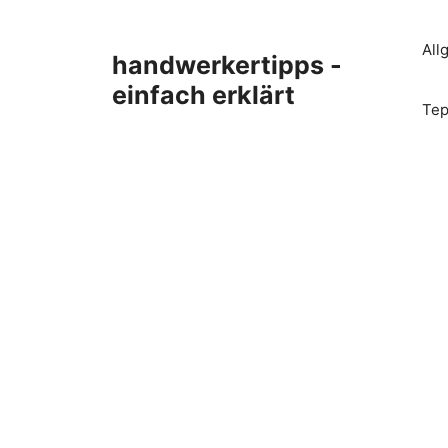
Zum
Inhalt
All
handwerkertipps -
springen
einfach erklärt
Tep