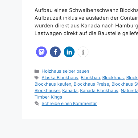
Aufbau eines Schwalbenschwanz Blockhau
Aufbauzeit inklusive ausladen der Contain
wurden direkt aus Kanada nach Hamburg v
Lastwagen direkt auf die Baustelle geliefe
Kategorien
Holzhaus selber bauen
Schlagwörter
Alaska Blockhaus
,
Blockbau
,
Blockhaus
,
Block
Blockhaus kaufen
,
Blockhaus Preise
,
Blockhaus St
Blockhäuser
,
Kanada
,
Kanada Blockhaus
,
Naturst
Timber-Kings
Schreibe einen Kommentar