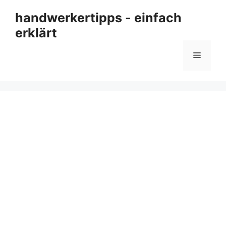
Zum
handwerkertipps - einfach
Inhalt
erklärt
springen
Menü