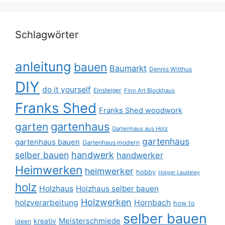
Schlagwörter
anleitung
bauen
Baumarkt
Dennis Witthus
DIY
do it yourself
Einsteiger
Finn Art Blockhaus
Franks Shed
Franks Shed woodwork
gartenhaus
garten
Gartenhaus aus Holz
gartenhaus
gartenhaus bauen
Gartenhaus modern
selber bauen
handwerk
handwerker
Heimwerken
heimwerker
hobby
Holger Laudeley
holz
Holzhaus
Holzhaus selber bauen
Holzwerken
holzverarbeitung
Hornbach
how to
selber bauen
Meisterschmiede
kreativ
ideen