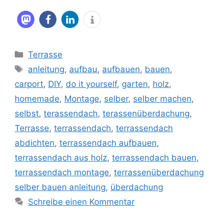
Kategorien
Terrasse
Schlagwörter
anleitung
,
aufbau
,
aufbauen
,
bauen
,
carport
,
DIY
,
do it yourself
,
garten
,
holz
,
homemade
,
Montage
,
selber
,
selber machen
,
selbst
,
terassendach
,
terassenüberdachung
,
Terrasse
,
terrassendach
,
terrassendach
abdichten
,
terrassendach aufbauen
,
terrassendach aus holz
,
terrassendach bauen
,
terrassendach montage
,
terrassenüberdachung
selber bauen anleitung
,
überdachung
Schreibe einen Kommentar