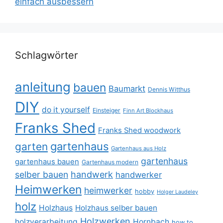
einfach ausbessern
Schlagwörter
anleitung
bauen
Baumarkt
Dennis Witthus
DIY
do it yourself
Einsteiger
Finn Art Blockhaus
Franks Shed
Franks Shed woodwork
gartenhaus
garten
Gartenhaus aus Holz
gartenhaus
gartenhaus bauen
Gartenhaus modern
selber bauen
handwerk
handwerker
Heimwerken
heimwerker
hobby
Holger Laudeley
holz
Holzhaus
Holzhaus selber bauen
Holzwerken
holzverarbeitung
Hornbach
how to