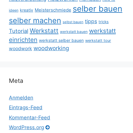
selber bauen
Meisterschmiede
kreativ
ideen
selber machen
tipps
tricks
selbst bauen
Werkstatt
werkstatt
Tutorial
werkstatt bauen
einrichten
werkstatt selber bauen
werkstatt tour
woodworking
woodwork
Meta
Anmelden
Eintrags-Feed
Kommentar-Feed
WordPress.org