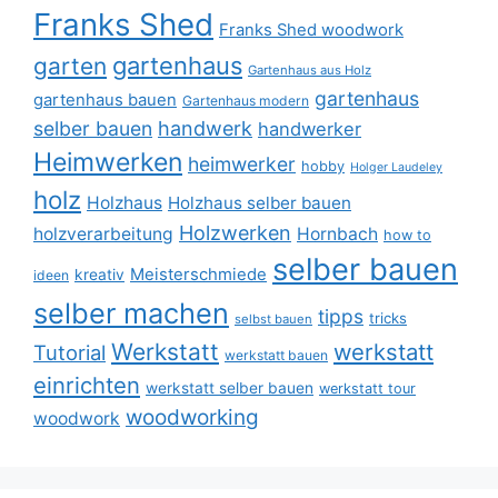
Franks Shed
Franks Shed woodwork
gartenhaus
garten
Gartenhaus aus Holz
gartenhaus
gartenhaus bauen
Gartenhaus modern
selber bauen
handwerk
handwerker
Heimwerken
heimwerker
hobby
Holger Laudeley
holz
Holzhaus
Holzhaus selber bauen
Holzwerken
holzverarbeitung
Hornbach
how to
selber bauen
Meisterschmiede
kreativ
ideen
selber machen
tipps
tricks
selbst bauen
Werkstatt
werkstatt
Tutorial
werkstatt bauen
einrichten
werkstatt selber bauen
werkstatt tour
woodworking
woodwork