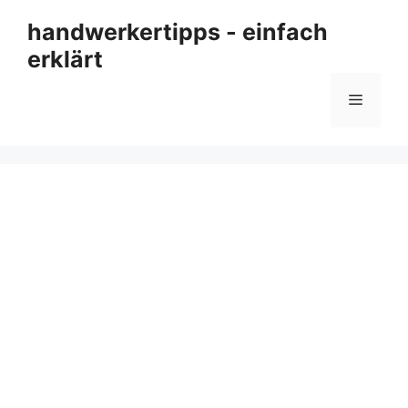
Zum
handwerkertipps - einfach
Inhalt
erklärt
springen
Menü