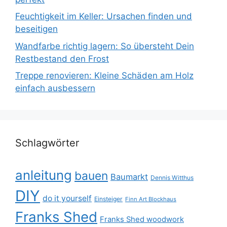
Feuchtigkeit im Keller: Ursachen finden und
beseitigen
Wandfarbe richtig lagern: So übersteht Dein
Restbestand den Frost
Treppe renovieren: Kleine Schäden am Holz
einfach ausbessern
Schlagwörter
anleitung
bauen
Baumarkt
Dennis Witthus
DIY
do it yourself
Einsteiger
Finn Art Blockhaus
Franks Shed
Franks Shed woodwork