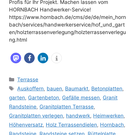
Profis für Ihr Projekt. Machen lassen vom
HORNBACH Handwerker-Service!
https://www.hornbach.de/cms/de/de/mein_horn
bach/services/handwerkerservice/hof_und_gart
en/holzterrassenverlegung/holzterrassenverlegu
ng.html
Kategorien
Terrasse
Schlagwörter
Auskoffern
,
bauen
,
Baumarkt
,
Betonplatten
,
garten
,
Gartenbeton
,
Gefälle messen
,
Granit
Randsteine
,
Granitplatten Terrasse
,
Granitplatten verlegen
,
handwerk
,
Heimwerken
,
Höhenversatz
,
Holz Terrassendielen
,
Hornbach
,
Randsteine
,
Randsteine setzen
,
Rüttelplatte
,