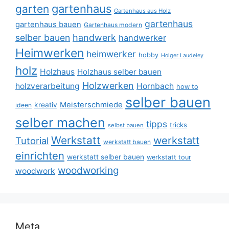
gartenhaus
garten
Gartenhaus aus Holz
gartenhaus
gartenhaus bauen
Gartenhaus modern
selber bauen
handwerk
handwerker
Heimwerken
heimwerker
hobby
Holger Laudeley
holz
Holzhaus
Holzhaus selber bauen
Holzwerken
holzverarbeitung
Hornbach
how to
selber bauen
Meisterschmiede
kreativ
ideen
selber machen
tipps
tricks
selbst bauen
Werkstatt
werkstatt
Tutorial
werkstatt bauen
einrichten
werkstatt selber bauen
werkstatt tour
woodworking
woodwork
Meta