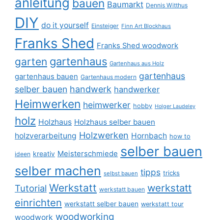
anleitung
bauen
Baumarkt
Dennis Witthus
DIY
do it yourself
Einsteiger
Finn Art Blockhaus
Franks Shed
Franks Shed woodwork
gartenhaus
garten
Gartenhaus aus Holz
gartenhaus
gartenhaus bauen
Gartenhaus modern
selber bauen
handwerk
handwerker
Heimwerken
heimwerker
hobby
Holger Laudeley
holz
Holzhaus
Holzhaus selber bauen
Holzwerken
holzverarbeitung
Hornbach
how to
selber bauen
Meisterschmiede
kreativ
ideen
selber machen
tipps
tricks
selbst bauen
Werkstatt
werkstatt
Tutorial
werkstatt bauen
einrichten
werkstatt selber bauen
werkstatt tour
woodworking
woodwork