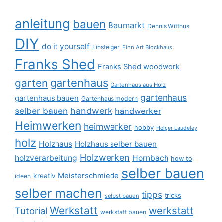
anleitung
bauen
Baumarkt
Dennis Witthus
DIY
do it yourself
Einsteiger
Finn Art Blockhaus
Franks Shed
Franks Shed woodwork
gartenhaus
garten
Gartenhaus aus Holz
gartenhaus
gartenhaus bauen
Gartenhaus modern
selber bauen
handwerk
handwerker
Heimwerken
heimwerker
hobby
Holger Laudeley
holz
Holzhaus
Holzhaus selber bauen
Holzwerken
holzverarbeitung
Hornbach
how to
selber bauen
Meisterschmiede
kreativ
ideen
selber machen
tipps
tricks
selbst bauen
Werkstatt
werkstatt
Tutorial
werkstatt bauen