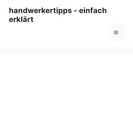
Zum
handwerkertipps - einfach
Inhalt
erklärt
springen
Menü