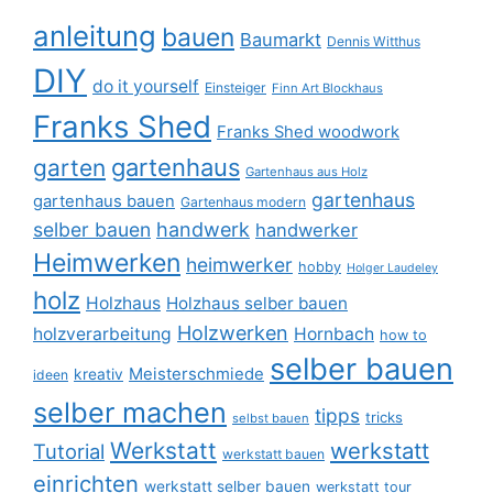
anleitung
bauen
Baumarkt
Dennis Witthus
DIY
do it yourself
Einsteiger
Finn Art Blockhaus
Franks Shed
Franks Shed woodwork
gartenhaus
garten
Gartenhaus aus Holz
gartenhaus
gartenhaus bauen
Gartenhaus modern
selber bauen
handwerk
handwerker
Heimwerken
heimwerker
hobby
Holger Laudeley
holz
Holzhaus
Holzhaus selber bauen
Holzwerken
holzverarbeitung
Hornbach
how to
selber bauen
Meisterschmiede
kreativ
ideen
selber machen
tipps
tricks
selbst bauen
Werkstatt
werkstatt
Tutorial
werkstatt bauen
einrichten
werkstatt selber bauen
werkstatt tour