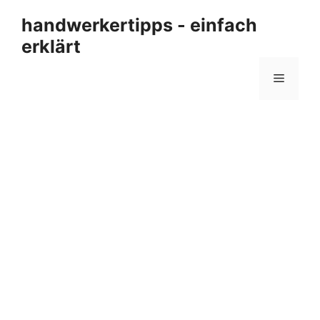
Zum
handwerkertipps - einfach
Inhalt
erklärt
springen
Menü