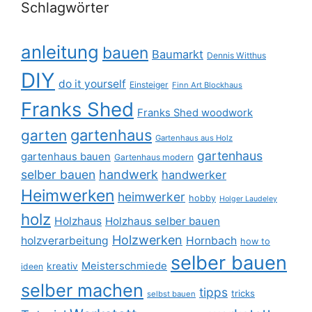
Schlagwörter
anleitung
bauen
Baumarkt
Dennis Witthus
DIY
do it yourself
Einsteiger
Finn Art Blockhaus
Franks Shed
Franks Shed woodwork
gartenhaus
garten
Gartenhaus aus Holz
gartenhaus
gartenhaus bauen
Gartenhaus modern
selber bauen
handwerk
handwerker
Heimwerken
heimwerker
hobby
Holger Laudeley
holz
Holzhaus
Holzhaus selber bauen
Holzwerken
holzverarbeitung
Hornbach
how to
selber bauen
Meisterschmiede
kreativ
ideen
selber machen
tipps
tricks
selbst bauen