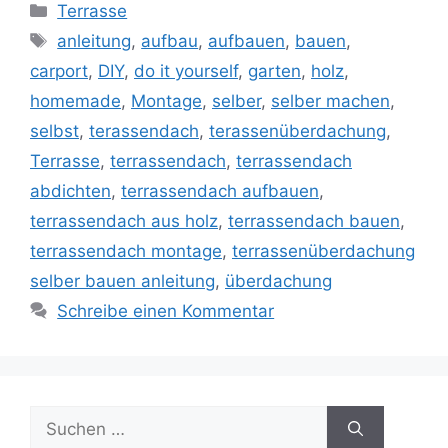
Kategorien
Terrasse
Schlagwörter
anleitung
,
aufbau
,
aufbauen
,
bauen
,
carport
,
DIY
,
do it yourself
,
garten
,
holz
,
homemade
,
Montage
,
selber
,
selber machen
,
selbst
,
terassendach
,
terassenüberdachung
,
Terrasse
,
terrassendach
,
terrassendach
abdichten
,
terrassendach aufbauen
,
terrassendach aus holz
,
terrassendach bauen
,
terrassendach montage
,
terrassenüberdachung
selber bauen anleitung
,
überdachung
Schreibe einen Kommentar
Suche
nach: