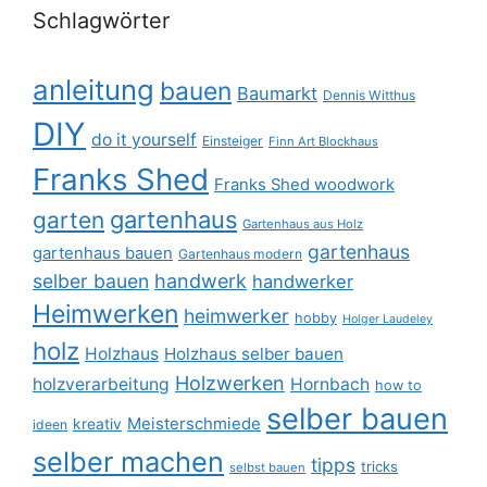
Schlagwörter
anleitung
bauen
Baumarkt
Dennis Witthus
DIY
do it yourself
Einsteiger
Finn Art Blockhaus
Franks Shed
Franks Shed woodwork
gartenhaus
garten
Gartenhaus aus Holz
gartenhaus
gartenhaus bauen
Gartenhaus modern
selber bauen
handwerk
handwerker
Heimwerken
heimwerker
hobby
Holger Laudeley
holz
Holzhaus
Holzhaus selber bauen
Holzwerken
holzverarbeitung
Hornbach
how to
selber bauen
Meisterschmiede
kreativ
ideen
selber machen
tipps
tricks
selbst bauen