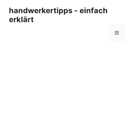
Zum
handwerkertipps - einfach
Inhalt
erklärt
springen
Menü