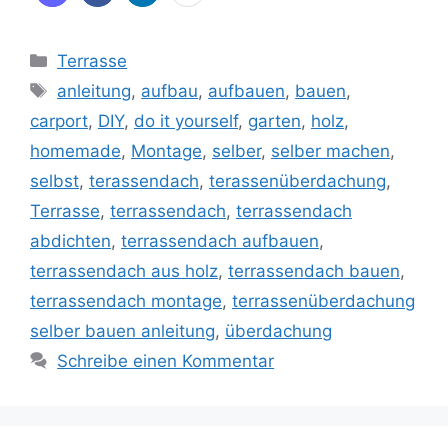
Kategorien
Terrasse
Schlagwörter
anleitung
,
aufbau
,
aufbauen
,
bauen
,
carport
,
DIY
,
do it yourself
,
garten
,
holz
,
homemade
,
Montage
,
selber
,
selber machen
,
selbst
,
terassendach
,
terassenüberdachung
,
Terrasse
,
terrassendach
,
terrassendach
abdichten
,
terrassendach aufbauen
,
terrassendach aus holz
,
terrassendach bauen
,
terrassendach montage
,
terrassenüberdachung
selber bauen anleitung
,
überdachung
Schreibe einen Kommentar