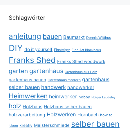
Schlagwörter
anleitung
bauen
Baumarkt
Dennis Witthus
DIY
do it yourself
Einsteiger
Finn Art Blockhaus
Franks Shed
Franks Shed woodwork
gartenhaus
garten
Gartenhaus aus Holz
gartenhaus
gartenhaus bauen
Gartenhaus modern
selber bauen
handwerk
handwerker
Heimwerken
heimwerker
hobby
Holger Laudeley
holz
Holzhaus
Holzhaus selber bauen
Holzwerken
holzverarbeitung
Hornbach
how to
selber bauen
Meisterschmiede
kreativ
ideen