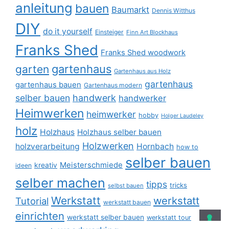
anleitung
bauen
Baumarkt
Dennis Witthus
DIY
do it yourself
Einsteiger
Finn Art Blockhaus
Franks Shed
Franks Shed woodwork
gartenhaus
garten
Gartenhaus aus Holz
gartenhaus
gartenhaus bauen
Gartenhaus modern
selber bauen
handwerk
handwerker
Heimwerken
heimwerker
hobby
Holger Laudeley
holz
Holzhaus
Holzhaus selber bauen
Holzwerken
holzverarbeitung
Hornbach
how to
selber bauen
Meisterschmiede
kreativ
ideen
selber machen
tipps
tricks
selbst bauen
Werkstatt
werkstatt
Tutorial
werkstatt bauen
einrichten
werkstatt selber bauen
werkstatt tour