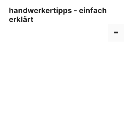
Zum
handwerkertipps - einfach
Inhalt
erklärt
springen
Menü