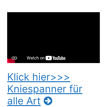
Klick hier>>>
Kniespanner für
alle Art