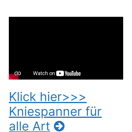
Klick hier>>>
Kniespanner für
alle Art