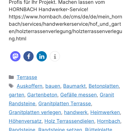
Profis für Ihr Projekt. Machen lassen vom
HORNBACH Handwerker-Service!
https://www.hornbach.de/cms/de/de/mein_horn
bach/services/handwerkerservice/hof_und_gart
en/holzterrassenverlegung/holzterrassenverlegu
ng.html
Kategorien
Terrasse
Schlagwörter
Auskoffern
,
bauen
,
Baumarkt
,
Betonplatten
,
garten
,
Gartenbeton
,
Gefälle messen
,
Granit
Randsteine
,
Granitplatten Terrasse
,
Granitplatten verlegen
,
handwerk
,
Heimwerken
,
Höhenversatz
,
Holz Terrassendielen
,
Hornbach
,
Randsteine
,
Randsteine setzen
,
Rüttelplatte
,