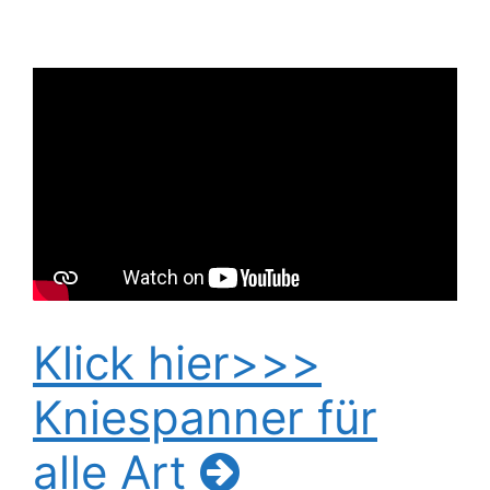
Klick hier>>>
Kniespanner für
alle Art