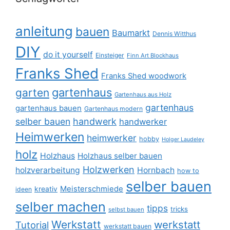
anleitung
bauen
Baumarkt
Dennis Witthus
DIY
do it yourself
Einsteiger
Finn Art Blockhaus
Franks Shed
Franks Shed woodwork
gartenhaus
garten
Gartenhaus aus Holz
gartenhaus
gartenhaus bauen
Gartenhaus modern
selber bauen
handwerk
handwerker
Heimwerken
heimwerker
hobby
Holger Laudeley
holz
Holzhaus
Holzhaus selber bauen
Holzwerken
holzverarbeitung
Hornbach
how to
selber bauen
Meisterschmiede
kreativ
ideen
selber machen
tipps
tricks
selbst bauen
Werkstatt
werkstatt
Tutorial
werkstatt bauen