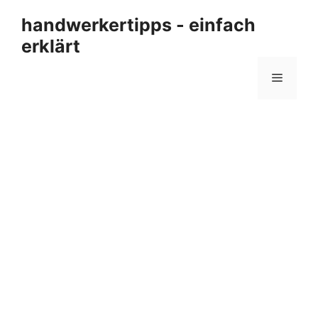
Zum
handwerkertipps - einfach
Inhalt
erklärt
springen
Menü