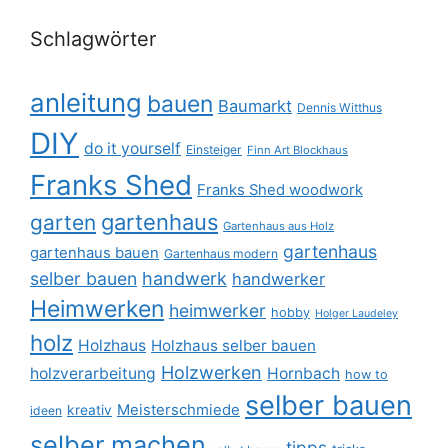
Schlagwörter
anleitung
bauen
Baumarkt
Dennis Witthus
DIY
do it yourself
Einsteiger
Finn Art Blockhaus
Franks Shed
Franks Shed woodwork
gartenhaus
garten
Gartenhaus aus Holz
gartenhaus
gartenhaus bauen
Gartenhaus modern
selber bauen
handwerk
handwerker
Heimwerken
heimwerker
hobby
Holger Laudeley
holz
Holzhaus
Holzhaus selber bauen
Holzwerken
holzverarbeitung
Hornbach
how to
selber bauen
Meisterschmiede
kreativ
ideen
selber machen
tipps