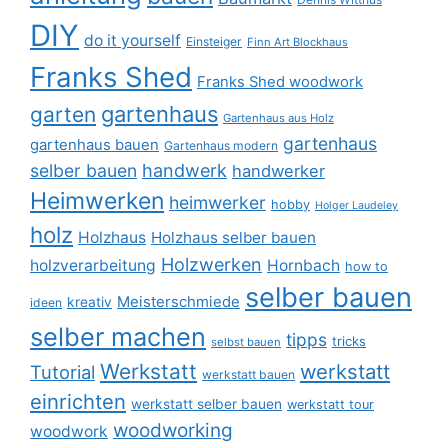
DIY
do it yourself
Einsteiger
Finn Art Blockhaus
Franks Shed
Franks Shed woodwork
gartenhaus
garten
Gartenhaus aus Holz
gartenhaus
gartenhaus bauen
Gartenhaus modern
selber bauen
handwerk
handwerker
Heimwerken
heimwerker
hobby
Holger Laudeley
holz
Holzhaus
Holzhaus selber bauen
Holzwerken
holzverarbeitung
Hornbach
how to
selber bauen
Meisterschmiede
kreativ
ideen
selber machen
tipps
tricks
selbst bauen
Werkstatt
werkstatt
Tutorial
werkstatt bauen
einrichten
werkstatt selber bauen
werkstatt tour
woodworking
woodwork