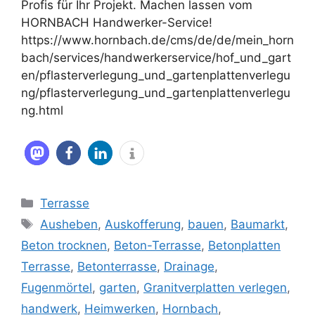
Profis für Ihr Projekt. Machen lassen vom
HORNBACH Handwerker-Service!
https://www.hornbach.de/cms/de/de/mein_horn
bach/services/handwerkerservice/hof_und_gart
en/pflasterverlegung_und_gartenplattenverlegu
ng/pflasterverlegung_und_gartenplattenverlegu
ng.html
Kategorien
Terrasse
Schlagwörter
Ausheben
,
Auskofferung
,
bauen
,
Baumarkt
,
Beton trocknen
,
Beton-Terrasse
,
Betonplatten
Terrasse
,
Betonterrasse
,
Drainage
,
Fugenmörtel
,
garten
,
Granitverplatten verlegen
,
handwerk
,
Heimwerken
,
Hornbach
,