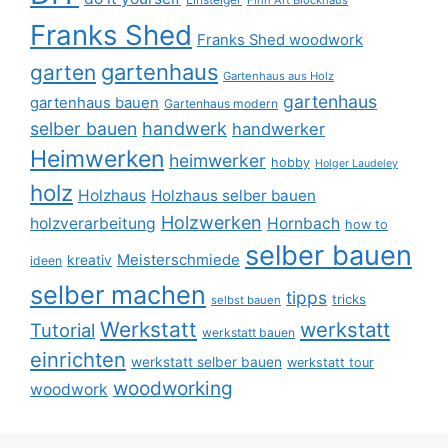
Finn Art Blockhaus
Franks Shed
Franks Shed woodwork
gartenhaus
garten
Gartenhaus aus Holz
gartenhaus
gartenhaus bauen
Gartenhaus modern
selber bauen
handwerk
handwerker
Heimwerken
heimwerker
hobby
Holger Laudeley
holz
Holzhaus
Holzhaus selber bauen
Holzwerken
holzverarbeitung
Hornbach
how to
selber bauen
Meisterschmiede
kreativ
ideen
selber machen
tipps
tricks
selbst bauen
Werkstatt
werkstatt
Tutorial
werkstatt bauen
einrichten
werkstatt selber bauen
werkstatt tour
woodworking
woodwork