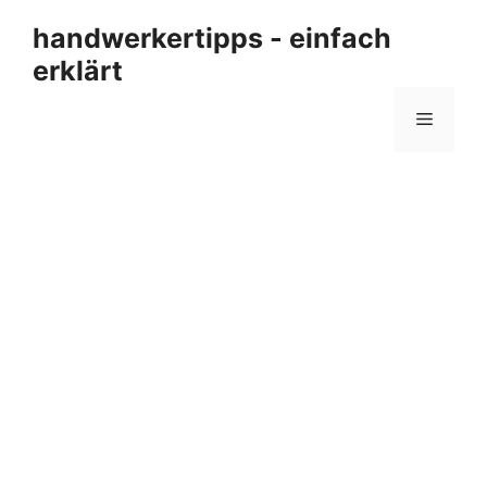
Zum
handwerkertipps - einfach
Inhalt
erklärt
springen
Menü