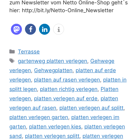
zum Newsletter vom Netto Online-Shop geht`s
hier: http://bit.ly/Netto-Online_Newsletter
Kategorien
Terrasse
Schlagwörter
gartenweg platten verlegen
,
Gehwege
verlegen
,
Gehwegplatten
,
platten auf erde
verlegen
,
platten auf rasen verlegen
,
platten in
splitt legen
,
platten richtig verlegen
,
Platten
verlegen
,
platten verlegen auf erde
,
platten
verlegen auf rasen
,
platten verlegen auf splitt
,
platten verlegen garten
,
platten verlegen im
garten
,
platten verlegen kies
,
platten verlegen
sand
,
platten verlegen splitt
,
platten verlegen