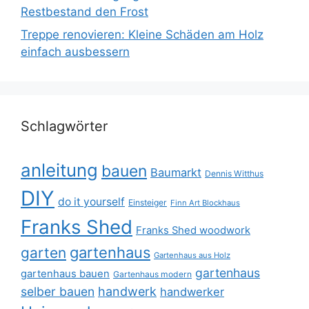
Restbestand den Frost
Treppe renovieren: Kleine Schäden am Holz
einfach ausbessern
Schlagwörter
anleitung
bauen
Baumarkt
Dennis Witthus
DIY
do it yourself
Einsteiger
Finn Art Blockhaus
Franks Shed
Franks Shed woodwork
gartenhaus
garten
Gartenhaus aus Holz
gartenhaus
gartenhaus bauen
Gartenhaus modern
selber bauen
handwerk
handwerker