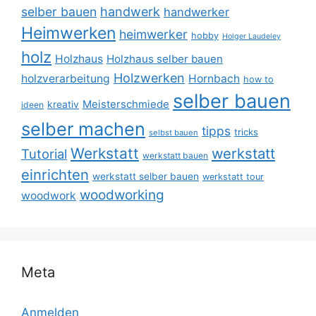
selber bauen
handwerk
handwerker
Heimwerken
heimwerker
hobby
Holger Laudeley
holz
Holzhaus
Holzhaus selber bauen
Holzwerken
holzverarbeitung
Hornbach
how to
selber bauen
Meisterschmiede
kreativ
ideen
selber machen
tipps
tricks
selbst bauen
Werkstatt
werkstatt
Tutorial
werkstatt bauen
einrichten
werkstatt selber bauen
werkstatt tour
woodworking
woodwork
Meta
Anmelden