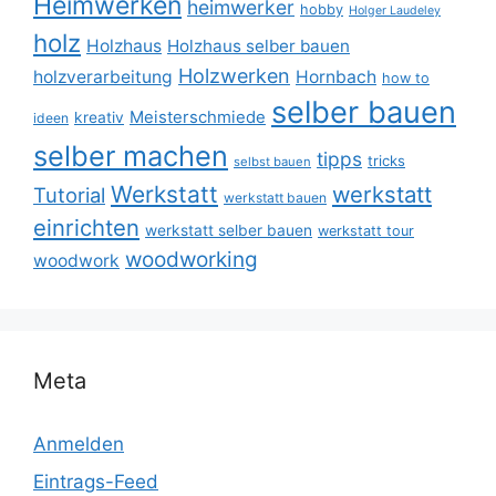
Heimwerken
heimwerker
hobby
Holger Laudeley
holz
Holzhaus
Holzhaus selber bauen
Holzwerken
holzverarbeitung
Hornbach
how to
selber bauen
Meisterschmiede
kreativ
ideen
selber machen
tipps
tricks
selbst bauen
Werkstatt
werkstatt
Tutorial
werkstatt bauen
einrichten
werkstatt selber bauen
werkstatt tour
woodworking
woodwork
Meta
Anmelden
Eintrags-Feed