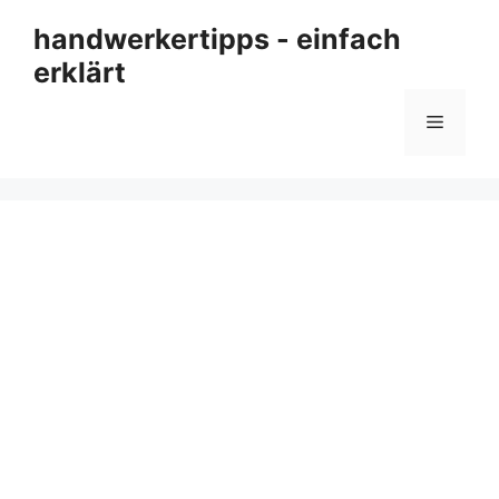
Zum
handwerkertipps - einfach
Inhalt
erklärt
springen
Menü