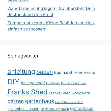
beseitigen
Wandfarbe richtig lagern: So übersteht Dein
Restbestand den Frost
Treppe renovieren: Kleine Schäden am Holz
einfach ausbessern
Schlagwörter
anleitung
bauen
Baumarkt
Dennis Witthus
DIY
do it yourself
Einsteiger
Finn Art Blockhaus
Franks Shed
Franks Shed woodwork
gartenhaus
garten
Gartenhaus aus Holz
gartenhaus
gartenhaus bauen
Gartenhaus modern