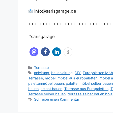
info@sarisgarage.de
++++++++++++++++++++++++++++++
#sarisgarage
Kategorien
Terrasse
Schlagwörter
anleitung
,
bauanleitung
,
DIY
,
Europaletten Möb
Terrasse
,
möbel
,
möbel aus europaletten
,
möbel a
palettenmöbel bauen
,
palettenmöbel selber bauen
bauen
,
selbst bauen
,
Terrasse aus Europaletten
,
T
Terrasse selber bauen
,
terrasse selber bauen holz
Schreibe einen Kommentar