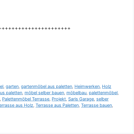
++++++++++++++++++++++
el
,
garten
,
gartenmöbel aus paletten
,
Heimwerken
,
Holz
us paletten
,
möbel selber bauen
,
möbelbau
,
palettenmöbel
,
,
Palettenmöbel Terrasse
,
Projekt
,
Saris Garage
,
selber
errasse aus Holz
,
Terrasse aus Paletten
,
Terrasse bauen
,