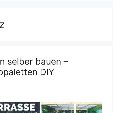
z
en selber bauen –
opaletten DIY