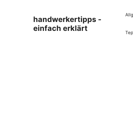
Zum
Inhalt
All
handwerkertipps -
springen
einfach erklärt
Tep