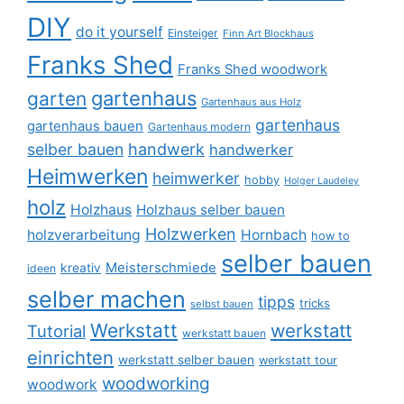
DIY
do it yourself
Einsteiger
Finn Art Blockhaus
Franks Shed
Franks Shed woodwork
gartenhaus
garten
Gartenhaus aus Holz
gartenhaus
gartenhaus bauen
Gartenhaus modern
selber bauen
handwerk
handwerker
Heimwerken
heimwerker
hobby
Holger Laudeley
holz
Holzhaus
Holzhaus selber bauen
Holzwerken
holzverarbeitung
Hornbach
how to
selber bauen
Meisterschmiede
kreativ
ideen
selber machen
tipps
tricks
selbst bauen
Werkstatt
werkstatt
Tutorial
werkstatt bauen
einrichten
werkstatt selber bauen
werkstatt tour
woodworking
woodwork