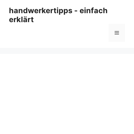
Zum
handwerkertipps - einfach
Inhalt
erklärt
springen
Menü