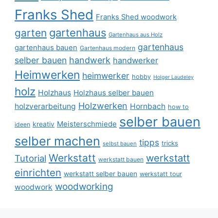
Franks Shed
Franks Shed woodwork
gartenhaus
garten
Gartenhaus aus Holz
gartenhaus
gartenhaus bauen
Gartenhaus modern
selber bauen
handwerk
handwerker
Heimwerken
heimwerker
hobby
Holger Laudeley
holz
Holzhaus
Holzhaus selber bauen
Holzwerken
holzverarbeitung
Hornbach
how to
selber bauen
Meisterschmiede
kreativ
ideen
selber machen
tipps
tricks
selbst bauen
Werkstatt
werkstatt
Tutorial
werkstatt bauen
einrichten
werkstatt selber bauen
werkstatt tour
woodworking
woodwork