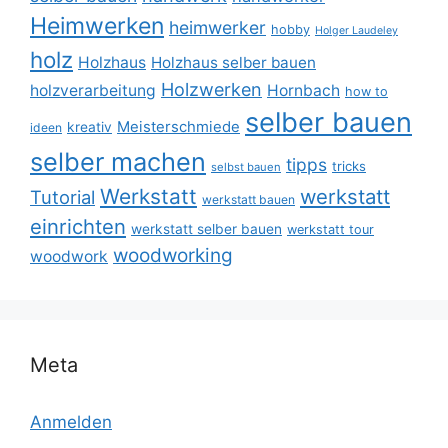
Heimwerken
heimwerker
hobby
Holger Laudeley
holz
Holzhaus
Holzhaus selber bauen
Holzwerken
holzverarbeitung
Hornbach
how to
selber bauen
Meisterschmiede
kreativ
ideen
selber machen
tipps
tricks
selbst bauen
Werkstatt
werkstatt
Tutorial
werkstatt bauen
einrichten
werkstatt selber bauen
werkstatt tour
woodworking
woodwork
Meta
Anmelden