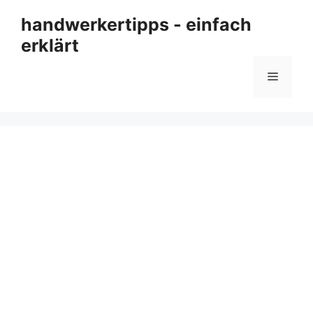
Zum
handwerkertipps - einfach
Inhalt
erklärt
springen
Menü