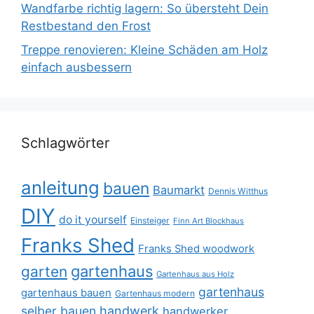
Wandfarbe richtig lagern: So übersteht Dein
Restbestand den Frost
Treppe renovieren: Kleine Schäden am Holz
einfach ausbessern
Schlagwörter
anleitung
bauen
Baumarkt
Dennis Witthus
DIY
do it yourself
Einsteiger
Finn Art Blockhaus
Franks Shed
Franks Shed woodwork
gartenhaus
garten
Gartenhaus aus Holz
gartenhaus
gartenhaus bauen
Gartenhaus modern
selber bauen
handwerk
handwerker