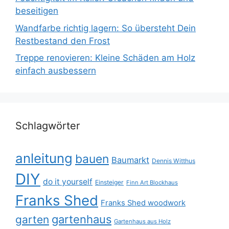
beseitigen
Wandfarbe richtig lagern: So übersteht Dein
Restbestand den Frost
Treppe renovieren: Kleine Schäden am Holz
einfach ausbessern
Schlagwörter
anleitung
bauen
Baumarkt
Dennis Witthus
DIY
do it yourself
Einsteiger
Finn Art Blockhaus
Franks Shed
Franks Shed woodwork
gartenhaus
garten
Gartenhaus aus Holz