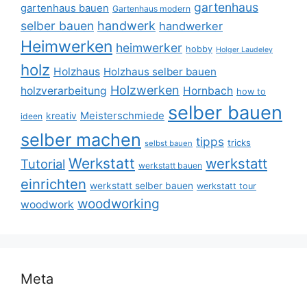
gartenhaus
gartenhaus bauen
Gartenhaus modern
selber bauen
handwerk
handwerker
Heimwerken
heimwerker
hobby
Holger Laudeley
holz
Holzhaus
Holzhaus selber bauen
Holzwerken
holzverarbeitung
Hornbach
how to
selber bauen
Meisterschmiede
kreativ
ideen
selber machen
tipps
tricks
selbst bauen
Werkstatt
werkstatt
Tutorial
werkstatt bauen
einrichten
werkstatt selber bauen
werkstatt tour
woodworking
woodwork
Meta