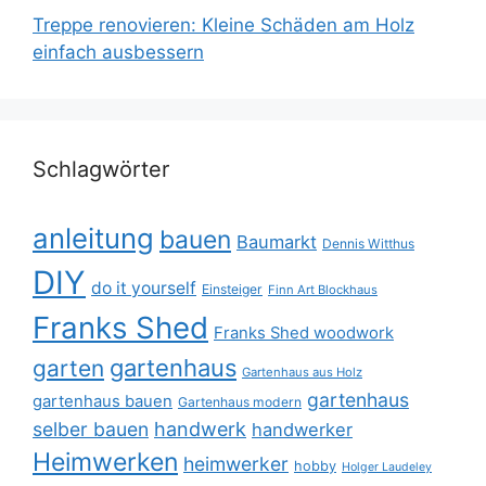
Treppe renovieren: Kleine Schäden am Holz
einfach ausbessern
Schlagwörter
anleitung
bauen
Baumarkt
Dennis Witthus
DIY
do it yourself
Einsteiger
Finn Art Blockhaus
Franks Shed
Franks Shed woodwork
gartenhaus
garten
Gartenhaus aus Holz
gartenhaus
gartenhaus bauen
Gartenhaus modern
selber bauen
handwerk
handwerker
Heimwerken
heimwerker
hobby
Holger Laudeley