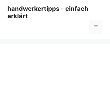
Zum
handwerkertipps - einfach
Inhalt
erklärt
springen
Menü