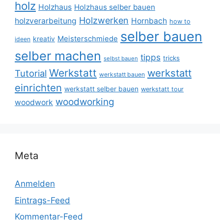
holz
Holzhaus
Holzhaus selber bauen
Holzwerken
holzverarbeitung
Hornbach
how to
selber bauen
Meisterschmiede
kreativ
ideen
selber machen
tipps
tricks
selbst bauen
Werkstatt
werkstatt
Tutorial
werkstatt bauen
einrichten
werkstatt selber bauen
werkstatt tour
woodworking
woodwork
Meta
Anmelden
Eintrags-Feed
Kommentar-Feed