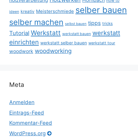
holzverarbeitung
Hornbach
how to
selber bauen
Meisterschmiede
kreativ
ideen
selber machen
tipps
tricks
selbst bauen
Werkstatt
werkstatt
Tutorial
werkstatt bauen
einrichten
werkstatt selber bauen
werkstatt tour
woodworking
woodwork
Meta
Anmelden
Eintrags-Feed
Kommentar-Feed
WordPress.org