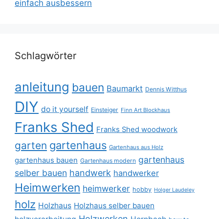
einfach ausbessern
Schlagwörter
anleitung
bauen
Baumarkt
Dennis Witthus
DIY
do it yourself
Einsteiger
Finn Art Blockhaus
Franks Shed
Franks Shed woodwork
gartenhaus
garten
Gartenhaus aus Holz
gartenhaus
gartenhaus bauen
Gartenhaus modern
selber bauen
handwerk
handwerker
Heimwerken
heimwerker
hobby
Holger Laudeley
holz
Holzhaus
Holzhaus selber bauen
Holzwerken