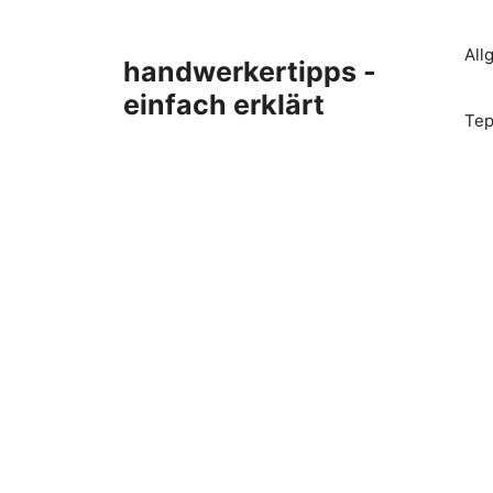
Zum
Inhalt
All
handwerkertipps -
springen
einfach erklärt
Tep