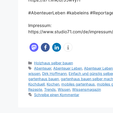
https://s71.link/b/35wvy7I
#AbenteuerLeben #kabeleins #Reportag
Impressum:
https://www.studio71.com/de/impressum
Kategorien
Holzhaus selber bauen
Schlagwörter
Abenteuer
,
Abenteuer Leben
,
Abenteuer Leben
wissen
,
Dirk Hoffmann
,
Einfach und günstig selbe
gartenhaus bauen
,
gartenhaus bauen selber mac
Kochduell
,
Kochen
,
mobiles gartenhaus
,
mobiles 
Rezepte
,
Trends
,
Wissen
,
Wissensmagazin
Schreibe einen Kommentar