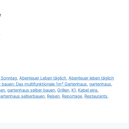
e
/
 Sonntag
,
Abenteuer Leben täglich
,
Abenteuer leben täglich
r bauen: Das multifunktionale 1m² Gartenhaus
,
gartenhaus
,
hen
,
gartenhaus selber bauen
,
Grillen
,
K1
,
Kabel eins
,
gartenhaus selberbauen
,
Reisen
,
Reportage
,
Restaurants
,