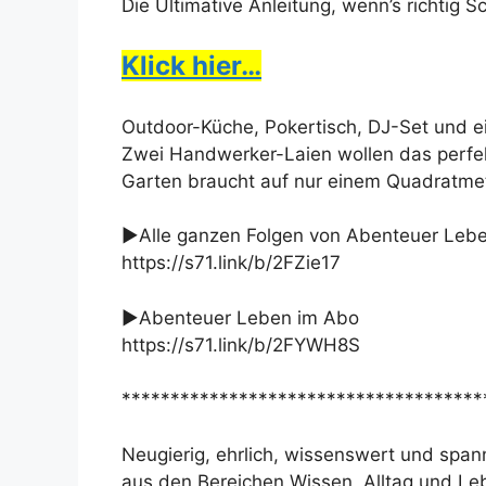
Die Ultimative Anleitung, wenn’s richtig 
Klick hier…
Outdoor-Küche, Pokertisch, DJ-Set und 
Zwei Handwerker-Laien wollen das perfe
Garten braucht auf nur einem Quadratmete
►Alle ganzen Folgen von Abenteuer Leb
https://s71.link/b/2FZie17
►Abenteuer Leben im Abo
https://s71.link/b/2FYWH8S
*************************************
Neugierig, ehrlich, wissenswert und sp
aus den Bereichen Wissen, Alltag und Le