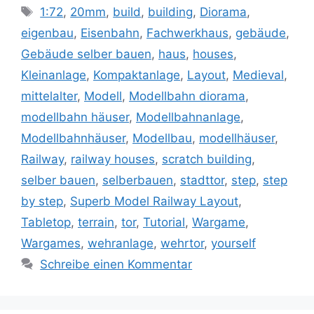
Schlagwörter
1:72
,
20mm
,
build
,
building
,
Diorama
,
eigenbau
,
Eisenbahn
,
Fachwerkhaus
,
gebäude
,
Gebäude selber bauen
,
haus
,
houses
,
Kleinanlage
,
Kompaktanlage
,
Layout
,
Medieval
,
mittelalter
,
Modell
,
Modellbahn diorama
,
modellbahn häuser
,
Modellbahnanlage
,
Modellbahnhäuser
,
Modellbau
,
modellhäuser
,
Railway
,
railway houses
,
scratch building
,
selber bauen
,
selberbauen
,
stadttor
,
step
,
step
by step
,
Superb Model Railway Layout
,
Tabletop
,
terrain
,
tor
,
Tutorial
,
Wargame
,
Wargames
,
wehranlage
,
wehrtor
,
yourself
Schreibe einen Kommentar