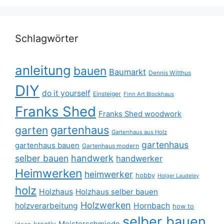
Schlagwörter
anleitung
bauen
Baumarkt
Dennis Witthus
DIY
do it yourself
Einsteiger
Finn Art Blockhaus
Franks Shed
Franks Shed woodwork
gartenhaus
garten
Gartenhaus aus Holz
gartenhaus
gartenhaus bauen
Gartenhaus modern
selber bauen
handwerk
handwerker
Heimwerken
heimwerker
hobby
Holger Laudeley
holz
Holzhaus
Holzhaus selber bauen
Holzwerken
holzverarbeitung
Hornbach
how to
selber bauen
Meisterschmiede
kreativ