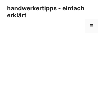
Zum
handwerkertipps - einfach
Inhalt
erklärt
springen
Menü