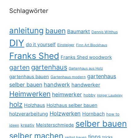
Schlagwörter
anleitung
bauen
Baumarkt
Dennis Witthus
DIY
do it yourself
Einsteiger
Finn Art Blockhaus
Franks Shed
Franks Shed woodwork
gartenhaus
garten
Gartenhaus aus Holz
gartenhaus
gartenhaus bauen
Gartenhaus modern
selber bauen
handwerk
handwerker
Heimwerken
heimwerker
hobby
Holger Laudeley
holz
Holzhaus
Holzhaus selber bauen
Holzwerken
holzverarbeitung
Hornbach
how to
selber bauen
Meisterschmiede
kreativ
ideen
selber machen
tipps
tricks
selbst bauen