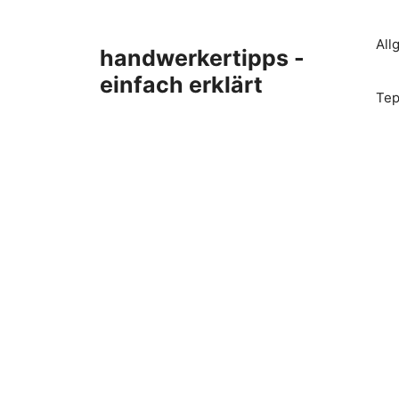
Zum
Inhalt
All
handwerkertipps -
springen
einfach erklärt
Tep