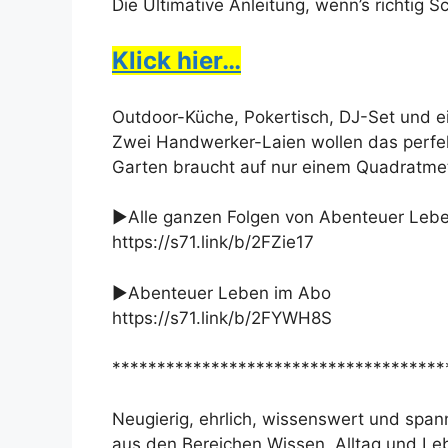
Die Ultimative Anleitung, wenn’s richtig 
Klick hier…
Outdoor-Küche, Pokertisch, DJ-Set und 
Zwei Handwerker-Laien wollen das perfe
Garten braucht auf nur einem Quadratmete
►Alle ganzen Folgen von Abenteuer Leb
https://s71.link/b/2FZie17
►Abenteuer Leben im Abo
https://s71.link/b/2FYWH8S
*************************************
Neugierig, ehrlich, wissenswert und sp
aus den Bereichen Wissen, Alltag und Le