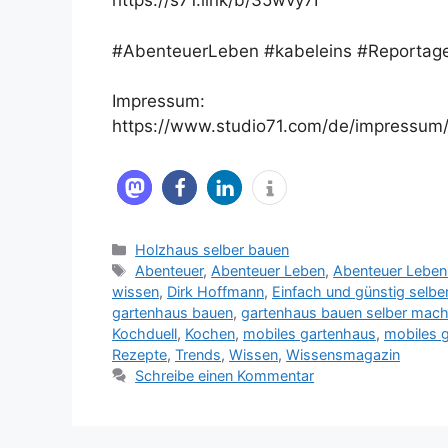
https://s71.link/b/35wvy7I
#AbenteuerLeben #kabeleins #Reportag
Impressum:
https://www.studio71.com/de/impressum
Kategorien
Holzhaus selber bauen
Schlagwörter
Abenteuer
,
Abenteuer Leben
,
Abenteuer Leben
wissen
,
Dirk Hoffmann
,
Einfach und günstig selbe
gartenhaus bauen
,
gartenhaus bauen selber mac
Kochduell
,
Kochen
,
mobiles gartenhaus
,
mobiles 
Rezepte
,
Trends
,
Wissen
,
Wissensmagazin
Schreibe einen Kommentar