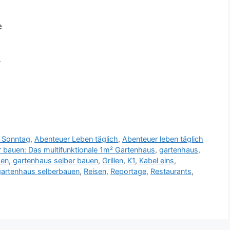
e
/
 Sonntag
,
Abenteuer Leben täglich
,
Abenteuer leben täglich
r bauen: Das multifunktionale 1m² Gartenhaus
,
gartenhaus
,
hen
,
gartenhaus selber bauen
,
Grillen
,
K1
,
Kabel eins
,
gartenhaus selberbauen
,
Reisen
,
Reportage
,
Restaurants
,