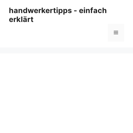
Zum
handwerkertipps - einfach
Inhalt
erklärt
springen
Menü