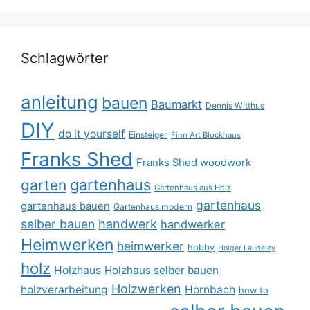
Schlagwörter
anleitung
bauen
Baumarkt
Dennis Witthus
DIY
do it yourself
Einsteiger
Finn Art Blockhaus
Franks Shed
Franks Shed woodwork
gartenhaus
garten
Gartenhaus aus Holz
gartenhaus
gartenhaus bauen
Gartenhaus modern
selber bauen
handwerk
handwerker
Heimwerken
heimwerker
hobby
Holger Laudeley
holz
Holzhaus
Holzhaus selber bauen
Holzwerken
holzverarbeitung
Hornbach
how to