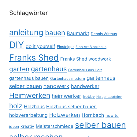
Schlagwörter
anleitung
bauen
Baumarkt
Dennis Witthus
DIY
do it yourself
Einsteiger
Finn Art Blockhaus
Franks Shed
Franks Shed woodwork
gartenhaus
garten
Gartenhaus aus Holz
gartenhaus
gartenhaus bauen
Gartenhaus modern
selber bauen
handwerk
handwerker
Heimwerken
heimwerker
hobby
Holger Laudeley
holz
Holzhaus
Holzhaus selber bauen
Holzwerken
holzverarbeitung
Hornbach
how to
selber bauen
Meisterschmiede
kreativ
ideen
selber machen