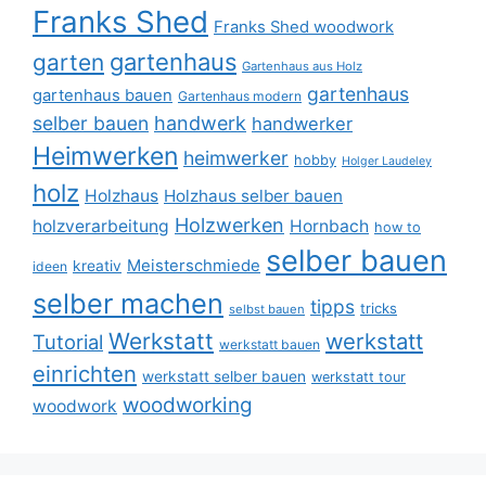
Franks Shed
Franks Shed woodwork
gartenhaus
garten
Gartenhaus aus Holz
gartenhaus
gartenhaus bauen
Gartenhaus modern
selber bauen
handwerk
handwerker
Heimwerken
heimwerker
hobby
Holger Laudeley
holz
Holzhaus
Holzhaus selber bauen
Holzwerken
holzverarbeitung
Hornbach
how to
selber bauen
Meisterschmiede
kreativ
ideen
selber machen
tipps
tricks
selbst bauen
Werkstatt
werkstatt
Tutorial
werkstatt bauen
einrichten
werkstatt selber bauen
werkstatt tour
woodworking
woodwork