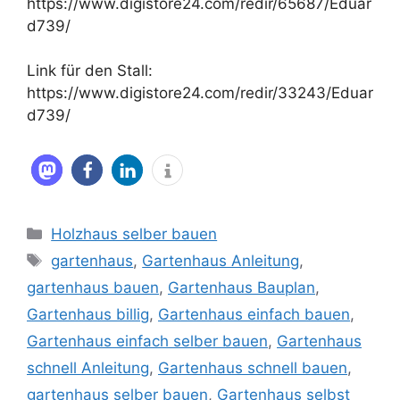
https://www.digistore24.com/redir/65687/Eduar
d739/
Link für den Stall:
https://www.digistore24.com/redir/33243/Eduar
d739/
Kategorien
Holzhaus selber bauen
Schlagwörter
gartenhaus
,
Gartenhaus Anleitung
,
gartenhaus bauen
,
Gartenhaus Bauplan
,
Gartenhaus billig
,
Gartenhaus einfach bauen
,
Gartenhaus einfach selber bauen
,
Gartenhaus
schnell Anleitung
,
Gartenhaus schnell bauen
,
gartenhaus selber bauen
,
Gartenhaus selbst