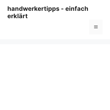
Zum
handwerkertipps - einfach
Inhalt
erklärt
springen
Menü