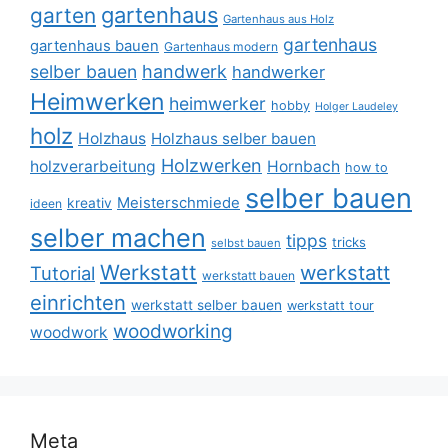
gartenhaus
garten
Gartenhaus aus Holz
gartenhaus
gartenhaus bauen
Gartenhaus modern
selber bauen
handwerk
handwerker
Heimwerken
heimwerker
hobby
Holger Laudeley
holz
Holzhaus
Holzhaus selber bauen
Holzwerken
holzverarbeitung
Hornbach
how to
selber bauen
Meisterschmiede
kreativ
ideen
selber machen
tipps
tricks
selbst bauen
Werkstatt
werkstatt
Tutorial
werkstatt bauen
einrichten
werkstatt selber bauen
werkstatt tour
woodworking
woodwork
Meta