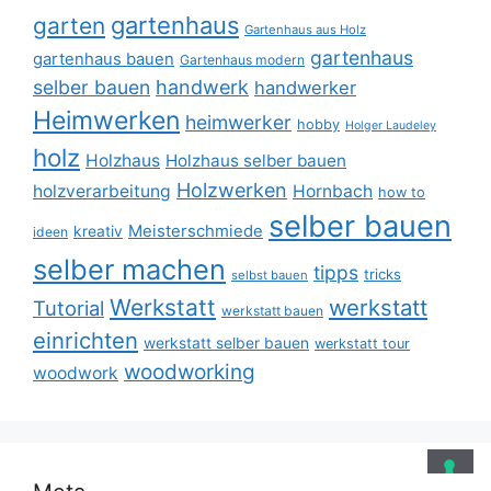
gartenhaus
garten
Gartenhaus aus Holz
gartenhaus
gartenhaus bauen
Gartenhaus modern
selber bauen
handwerk
handwerker
Heimwerken
heimwerker
hobby
Holger Laudeley
holz
Holzhaus
Holzhaus selber bauen
Holzwerken
holzverarbeitung
Hornbach
how to
selber bauen
Meisterschmiede
kreativ
ideen
selber machen
tipps
tricks
selbst bauen
Werkstatt
werkstatt
Tutorial
werkstatt bauen
einrichten
werkstatt selber bauen
werkstatt tour
woodworking
woodwork