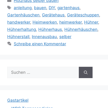
Holzhaus selber bauen
Schlagwörter
anleitung
,
bauen
,
DIY
,
gartenhaus
,
Gartenhäuschen
,
Gerätehaus
,
Geräteschuppen
,
handwerker
,
Heimwerken
,
heimwerker
,
Hühner
,
Hühnerhaltung
,
Hühnerhaus
,
Hühnerhäuschen
,
Hühnerstall
,
Innenausbau
,
selber
Schreibe einen Kommentar
Suche
nach:
Gastartikel