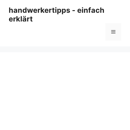
Zum
handwerkertipps - einfach
Inhalt
erklärt
springen
Menü