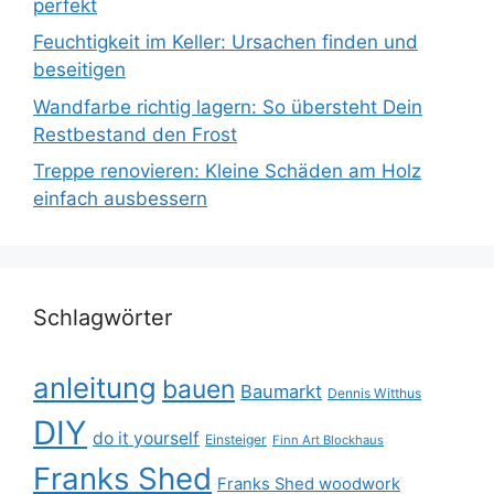
perfekt
Feuchtigkeit im Keller: Ursachen finden und
beseitigen
Wandfarbe richtig lagern: So übersteht Dein
Restbestand den Frost
Treppe renovieren: Kleine Schäden am Holz
einfach ausbessern
Schlagwörter
anleitung
bauen
Baumarkt
Dennis Witthus
DIY
do it yourself
Einsteiger
Finn Art Blockhaus
Franks Shed
Franks Shed woodwork