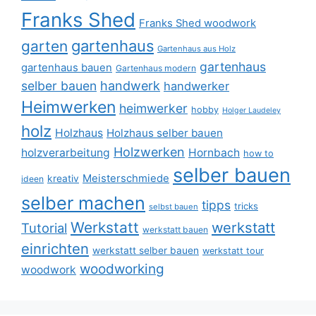
Franks Shed
Franks Shed woodwork
gartenhaus
garten
Gartenhaus aus Holz
gartenhaus
gartenhaus bauen
Gartenhaus modern
selber bauen
handwerk
handwerker
Heimwerken
heimwerker
hobby
Holger Laudeley
holz
Holzhaus
Holzhaus selber bauen
Holzwerken
holzverarbeitung
Hornbach
how to
selber bauen
Meisterschmiede
kreativ
ideen
selber machen
tipps
tricks
selbst bauen
Werkstatt
werkstatt
Tutorial
werkstatt bauen
einrichten
werkstatt selber bauen
werkstatt tour
woodworking
woodwork