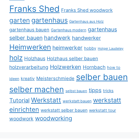
Franks Shed
Franks Shed woodwork
gartenhaus
garten
Gartenhaus aus Holz
gartenhaus
gartenhaus bauen
Gartenhaus modern
selber bauen
handwerk
handwerker
Heimwerken
heimwerker
hobby
Holger Laudeley
holz
Holzhaus
Holzhaus selber bauen
Holzwerken
holzverarbeitung
Hornbach
how to
selber bauen
Meisterschmiede
kreativ
ideen
selber machen
tipps
tricks
selbst bauen
Werkstatt
werkstatt
Tutorial
werkstatt bauen
einrichten
werkstatt selber bauen
werkstatt tour
woodworking
woodwork