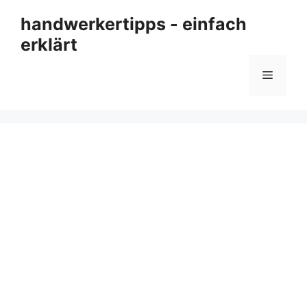
Zum
handwerkertipps - einfach
Inhalt
erklärt
springen
Menü