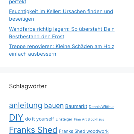
perfekt
Feuchtigkeit im Keller: Ursachen finden und
beseitigen
Wandfarbe richtig lagern: So übersteht Dein
Restbestand den Frost
Treppe renovieren: Kleine Schäden am Holz
einfach ausbessern
Schlagwörter
anleitung
bauen
Baumarkt
Dennis Witthus
DIY
do it yourself
Einsteiger
Finn Art Blockhaus
Franks Shed
Franks Shed woodwork