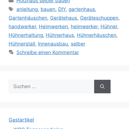
Holzhaus selber bauen
Schlagwörter
anleitung
,
bauen
,
DIY
,
gartenhaus
,
Gartenhäuschen
,
Gerätehaus
,
Geräteschuppen
,
handwerker
,
Heimwerken
,
heimwerker
,
Hühner
,
Hühnerhaltung
,
Hühnerhaus
,
Hühnerhäuschen
,
Hühnerstall
,
Innenausbau
,
selber
Schreibe einen Kommentar
Suche
nach:
Gastartikel