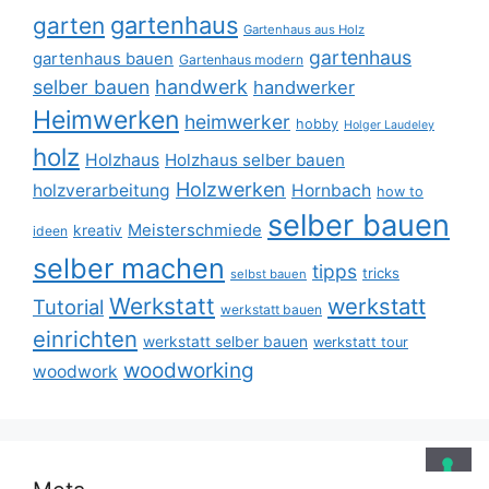
gartenhaus
garten
Gartenhaus aus Holz
gartenhaus
gartenhaus bauen
Gartenhaus modern
selber bauen
handwerk
handwerker
Heimwerken
heimwerker
hobby
Holger Laudeley
holz
Holzhaus
Holzhaus selber bauen
Holzwerken
holzverarbeitung
Hornbach
how to
selber bauen
Meisterschmiede
kreativ
ideen
selber machen
tipps
tricks
selbst bauen
Werkstatt
werkstatt
Tutorial
werkstatt bauen
einrichten
werkstatt selber bauen
werkstatt tour
woodworking
woodwork