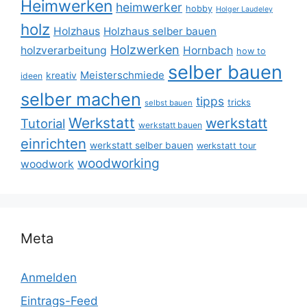
Heimwerken
heimwerker
hobby
Holger Laudeley
holz
Holzhaus
Holzhaus selber bauen
Holzwerken
holzverarbeitung
Hornbach
how to
selber bauen
Meisterschmiede
kreativ
ideen
selber machen
tipps
tricks
selbst bauen
Werkstatt
werkstatt
Tutorial
werkstatt bauen
einrichten
werkstatt selber bauen
werkstatt tour
woodworking
woodwork
Meta
Anmelden
Eintrags-Feed