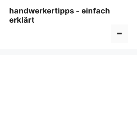
Zum
handwerkertipps - einfach
Inhalt
erklärt
springen
Menü