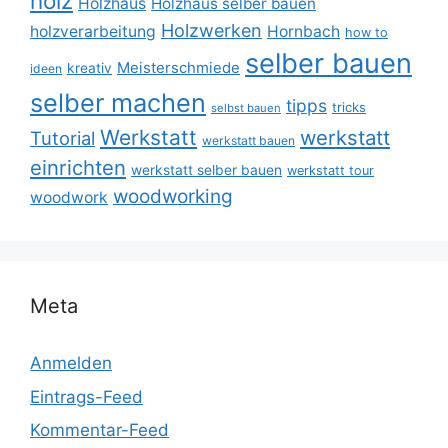
holz
Holzhaus
Holzhaus selber bauen
Holzwerken
holzverarbeitung
Hornbach
how to
selber bauen
Meisterschmiede
kreativ
ideen
selber machen
tipps
tricks
selbst bauen
Werkstatt
werkstatt
Tutorial
werkstatt bauen
einrichten
werkstatt selber bauen
werkstatt tour
woodworking
woodwork
Meta
Anmelden
Eintrags-Feed
Kommentar-Feed