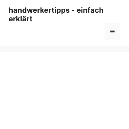
Zum
handwerkertipps - einfach
Inhalt
erklärt
springen
Menü