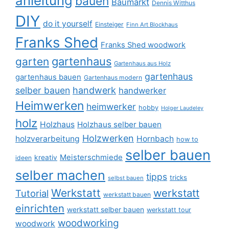
anleitung
bauen
Baumarkt
Dennis Witthus
DIY
do it yourself
Einsteiger
Finn Art Blockhaus
Franks Shed
Franks Shed woodwork
gartenhaus
garten
Gartenhaus aus Holz
gartenhaus
gartenhaus bauen
Gartenhaus modern
selber bauen
handwerk
handwerker
Heimwerken
heimwerker
hobby
Holger Laudeley
holz
Holzhaus
Holzhaus selber bauen
Holzwerken
holzverarbeitung
Hornbach
how to
selber bauen
Meisterschmiede
kreativ
ideen
selber machen
tipps
tricks
selbst bauen
Werkstatt
werkstatt
Tutorial
werkstatt bauen
einrichten
werkstatt selber bauen
werkstatt tour
woodworking
woodwork