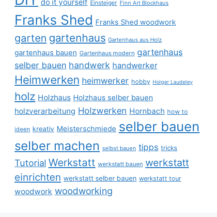
do it yourself
Einsteiger
Finn Art Blockhaus
Franks Shed
Franks Shed woodwork
gartenhaus
garten
Gartenhaus aus Holz
gartenhaus
gartenhaus bauen
Gartenhaus modern
selber bauen
handwerk
handwerker
Heimwerken
heimwerker
hobby
Holger Laudeley
holz
Holzhaus
Holzhaus selber bauen
Holzwerken
holzverarbeitung
Hornbach
how to
selber bauen
Meisterschmiede
kreativ
ideen
selber machen
tipps
tricks
selbst bauen
Werkstatt
werkstatt
Tutorial
werkstatt bauen
einrichten
werkstatt selber bauen
werkstatt tour
woodworking
woodwork