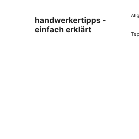
Zum
Inhalt
All
handwerkertipps -
springen
einfach erklärt
Tep