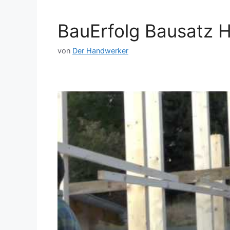
BauErfolg Bausatz H
von
Der Handwerker
Dieses Video auf YouTube ansehen