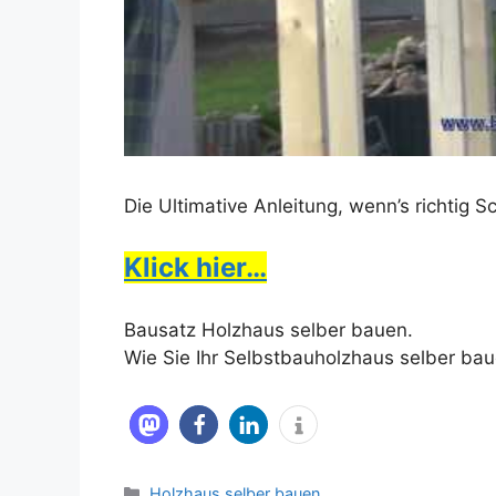
Die Ultimative Anleitung, wenn’s richtig 
Klick hier…
Bausatz Holzhaus selber bauen.
Wie Sie Ihr Selbstbauholzhaus selber ba
Kategorien
Holzhaus selber bauen