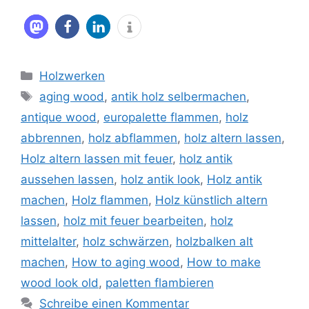
Kategorien
Holzwerken
Schlagwörter
aging wood
,
antik holz selbermachen
,
antique wood
,
europalette flammen
,
holz
abbrennen
,
holz abflammen
,
holz altern lassen
,
Holz altern lassen mit feuer
,
holz antik
aussehen lassen
,
holz antik look
,
Holz antik
machen
,
Holz flammen
,
Holz künstlich altern
lassen
,
holz mit feuer bearbeiten
,
holz
mittelalter
,
holz schwärzen
,
holzbalken alt
machen
,
How to aging wood
,
How to make
wood look old
,
paletten flambieren
Schreibe einen Kommentar