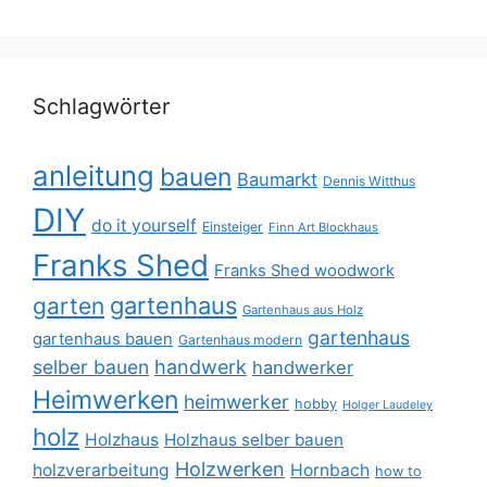
Schlagwörter
anleitung
bauen
Baumarkt
Dennis Witthus
DIY
do it yourself
Einsteiger
Finn Art Blockhaus
Franks Shed
Franks Shed woodwork
gartenhaus
garten
Gartenhaus aus Holz
gartenhaus
gartenhaus bauen
Gartenhaus modern
selber bauen
handwerk
handwerker
Heimwerken
heimwerker
hobby
Holger Laudeley
holz
Holzhaus
Holzhaus selber bauen
Holzwerken
holzverarbeitung
Hornbach
how to