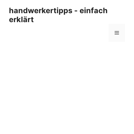
Zum
handwerkertipps - einfach
Inhalt
erklärt
springen
Menü