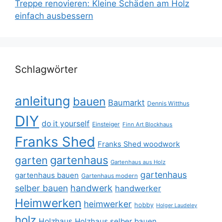
Treppe renovieren: Kleine Schäden am Holz
einfach ausbessern
Schlagwörter
anleitung
bauen
Baumarkt
Dennis Witthus
DIY
do it yourself
Einsteiger
Finn Art Blockhaus
Franks Shed
Franks Shed woodwork
gartenhaus
garten
Gartenhaus aus Holz
gartenhaus
gartenhaus bauen
Gartenhaus modern
selber bauen
handwerk
handwerker
Heimwerken
heimwerker
hobby
Holger Laudeley
holz
Holzhaus
Holzhaus selber bauen