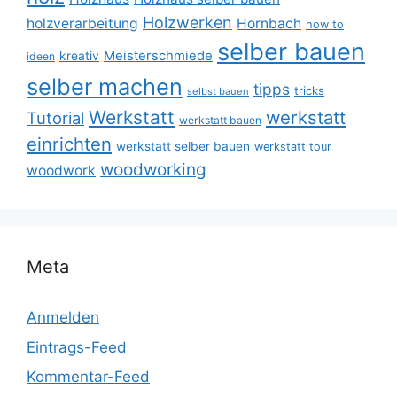
Holzwerken
holzverarbeitung
Hornbach
how to
selber bauen
Meisterschmiede
kreativ
ideen
selber machen
tipps
tricks
selbst bauen
Werkstatt
werkstatt
Tutorial
werkstatt bauen
einrichten
werkstatt selber bauen
werkstatt tour
woodworking
woodwork
Meta
Anmelden
Eintrags-Feed
Kommentar-Feed