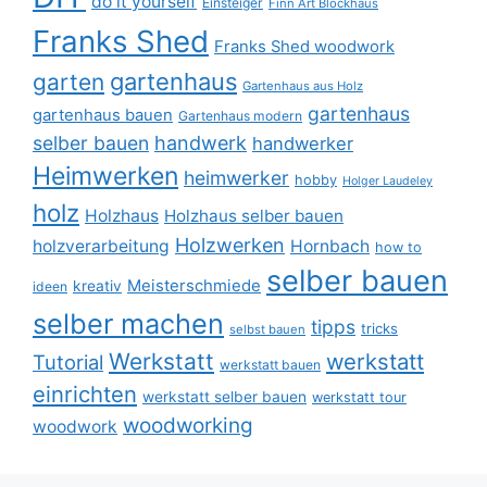
do it yourself
Einsteiger
Finn Art Blockhaus
Franks Shed
Franks Shed woodwork
gartenhaus
garten
Gartenhaus aus Holz
gartenhaus
gartenhaus bauen
Gartenhaus modern
selber bauen
handwerk
handwerker
Heimwerken
heimwerker
hobby
Holger Laudeley
holz
Holzhaus
Holzhaus selber bauen
Holzwerken
holzverarbeitung
Hornbach
how to
selber bauen
Meisterschmiede
kreativ
ideen
selber machen
tipps
tricks
selbst bauen
Werkstatt
werkstatt
Tutorial
werkstatt bauen
einrichten
werkstatt selber bauen
werkstatt tour
woodworking
woodwork