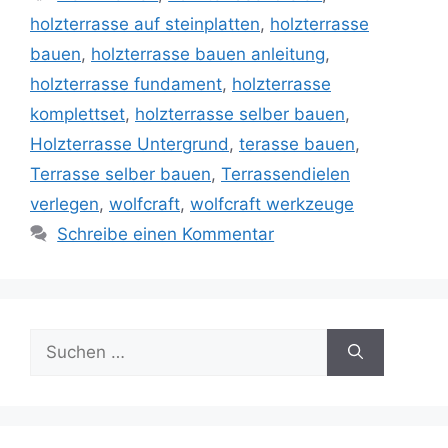
holzterrasse auf steinplatten
,
holzterrasse
bauen
,
holzterrasse bauen anleitung
,
holzterrasse fundament
,
holzterrasse
komplettset
,
holzterrasse selber bauen
,
Holzterrasse Untergrund
,
terasse bauen
,
Terrasse selber bauen
,
Terrassendielen
verlegen
,
wolfcraft
,
wolfcraft werkzeuge
Schreibe einen Kommentar
Suche
nach: