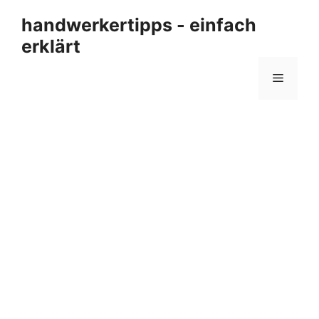
Zum
handwerkertipps - einfach
Inhalt
erklärt
springen
Menü