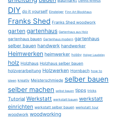
Baumarkt
Dennis Witthus
DIY
do it yourself
Einsteiger
Finn Art Blockhaus
Franks Shed
Franks Shed woodwork
gartenhaus
garten
Gartenhaus aus Holz
gartenhaus
gartenhaus bauen
Gartenhaus modern
selber bauen
handwerk
handwerker
Heimwerken
heimwerker
hobby
Holger Laudeley
holz
Holzhaus
Holzhaus selber bauen
Holzwerken
holzverarbeitung
Hornbach
how to
selber bauen
Meisterschmiede
kreativ
ideen
selber machen
tipps
tricks
selbst bauen
Werkstatt
werkstatt
Tutorial
werkstatt bauen
einrichten
werkstatt selber bauen
werkstatt tour
woodworking
woodwork