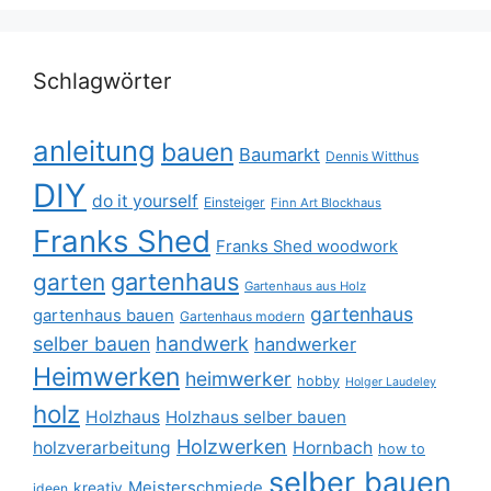
Schlagwörter
anleitung
bauen
Baumarkt
Dennis Witthus
DIY
do it yourself
Einsteiger
Finn Art Blockhaus
Franks Shed
Franks Shed woodwork
gartenhaus
garten
Gartenhaus aus Holz
gartenhaus
gartenhaus bauen
Gartenhaus modern
selber bauen
handwerk
handwerker
Heimwerken
heimwerker
hobby
Holger Laudeley
holz
Holzhaus
Holzhaus selber bauen
Holzwerken
holzverarbeitung
Hornbach
how to
selber bauen
Meisterschmiede
kreativ
ideen