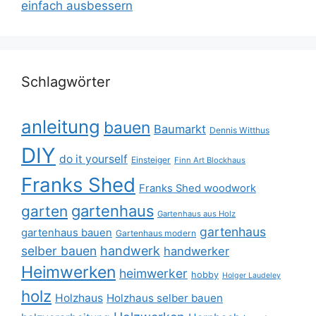
einfach ausbessern
Schlagwörter
anleitung
bauen
Baumarkt
Dennis Witthus
DIY
do it yourself
Einsteiger
Finn Art Blockhaus
Franks Shed
Franks Shed woodwork
gartenhaus
garten
Gartenhaus aus Holz
gartenhaus
gartenhaus bauen
Gartenhaus modern
selber bauen
handwerk
handwerker
Heimwerken
heimwerker
hobby
Holger Laudeley
holz
Holzhaus
Holzhaus selber bauen