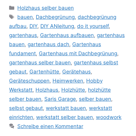
Kategorien
Holzhaus selber bauen
Schlagwörter
bauen
,
Dachbegrünung
,
dachbegrünung
aufbau
,
DIY
,
DIY ANleitung
,
do it yourself
,
gartenhaus
,
Gartenhaus aufbauen
,
gartenhaus
bauen
,
gartenhaus dach
,
Gartenhaus
fundament
,
Gartenhaus mit Dachbegrünung
,
gartenhaus selber bauen
,
gartenhaus selbst
gebaut
,
Gartenhütte
,
Gerätehaus
,
Geräteschuppen
,
Heimwerken
,
Hobby
Werkstatt
,
Holzhaus
,
Holzhütte
,
holzhütte
selber bauen
,
Saris Garage
,
selber bauen
,
selbst gebaut
,
werkstatt bauen
,
werkstatt
einrichten
,
werkstatt selber bauen
,
woodwork
Schreibe einen Kommentar