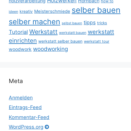
Holzwerken
holzverarbeitung
Hornbach
how to
selber bauen
Meisterschmiede
kreativ
ideen
selber machen
tipps
tricks
selbst bauen
Werkstatt
werkstatt
Tutorial
werkstatt bauen
einrichten
werkstatt selber bauen
werkstatt tour
woodworking
woodwork
Meta
Anmelden
Eintrags-Feed
Kommentar-Feed
WordPress.org