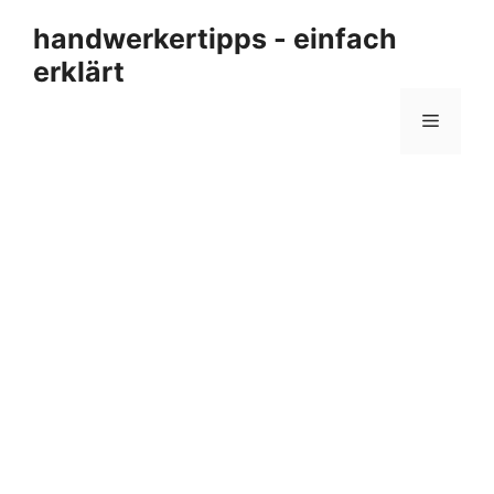
Zum
handwerkertipps - einfach
Inhalt
erklärt
springen
Menü