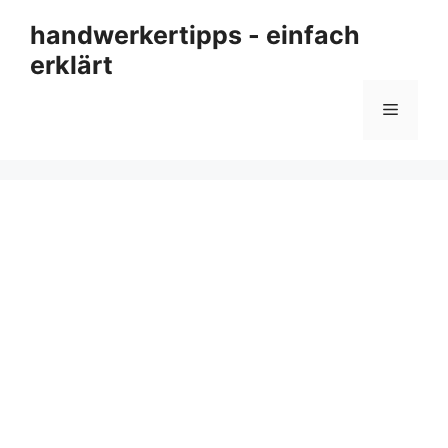
Zum
handwerkertipps - einfach
Inhalt
erklärt
springen
Menü