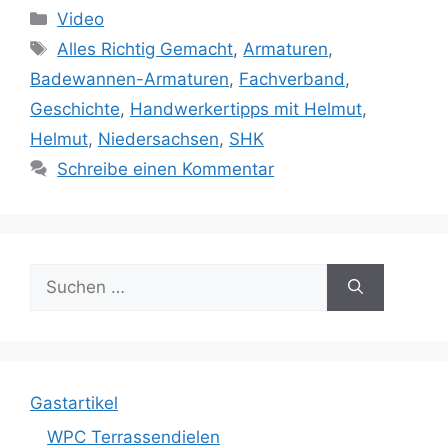
Kategorien
Video
Schlagwörter
Alles Richtig Gemacht
,
Armaturen
,
Badewannen-Armaturen
,
Fachverband
,
Geschichte
,
Handwerkertipps mit Helmut
,
Helmut
,
Niedersachsen
,
SHK
Schreibe einen Kommentar
Suche
nach:
Gastartikel
WPC Terrassendielen