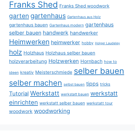
Franks Shed
Franks Shed woodwork
gartenhaus
garten
Gartenhaus aus Holz
gartenhaus
gartenhaus bauen
Gartenhaus modern
selber bauen
handwerk
handwerker
Heimwerken
heimwerker
hobby
Holger Laudeley
holz
Holzhaus
Holzhaus selber bauen
Holzwerken
holzverarbeitung
Hornbach
how to
selber bauen
Meisterschmiede
kreativ
ideen
selber machen
tipps
tricks
selbst bauen
Werkstatt
werkstatt
Tutorial
werkstatt bauen
einrichten
werkstatt selber bauen
werkstatt tour
woodworking
woodwork