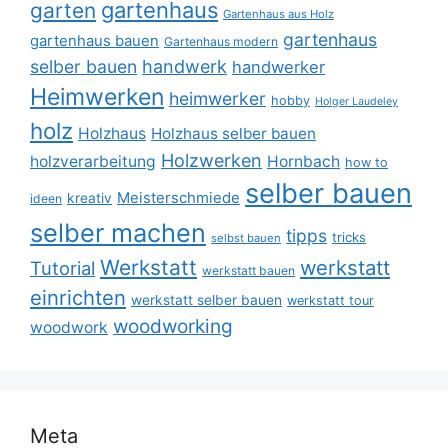
gartenhaus
garten
Gartenhaus aus Holz
gartenhaus
gartenhaus bauen
Gartenhaus modern
selber bauen
handwerk
handwerker
Heimwerken
heimwerker
hobby
Holger Laudeley
holz
Holzhaus
Holzhaus selber bauen
Holzwerken
holzverarbeitung
Hornbach
how to
selber bauen
Meisterschmiede
kreativ
ideen
selber machen
tipps
tricks
selbst bauen
Werkstatt
werkstatt
Tutorial
werkstatt bauen
einrichten
werkstatt selber bauen
werkstatt tour
woodworking
woodwork
Meta