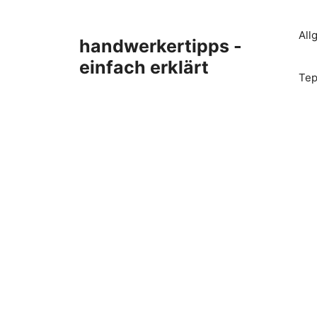
Zum
Inhalt
All
handwerkertipps -
springen
einfach erklärt
Tep