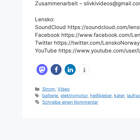
Zusammenarbeit – slivkivideos@gmail.c
Lensko:
SoundCloud https://soundcloud.com/lens
Facebook https://www.facebook.com/Lens
Twitter https://twitter.com/LenskoNorway
YouTube https://www.youtube.com/user/L
Kategorien
Strom
,
Video
Schlagwörter
batterie
,
elektromotor
,
heißkleber
,
kater
,
laufra
Schreibe einen Kommentar