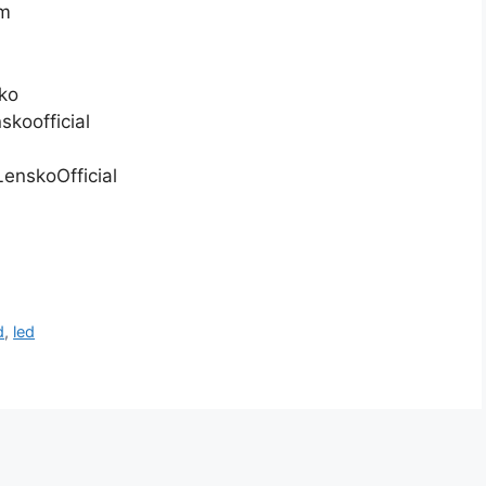
om
ko
koofficial
enskoOfficial
d
,
led