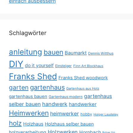
einfach ausbessern
Schlagwörter
anleitung
bauen
Baumarkt
Dennis Witthus
DIY
do it yourself
Einsteiger
Finn Art Blockhaus
Franks Shed
Franks Shed woodwork
gartenhaus
garten
Gartenhaus aus Holz
gartenhaus
gartenhaus bauen
Gartenhaus modern
selber bauen
handwerk
handwerker
Heimwerken
heimwerker
hobby
Holger Laudeley
holz
Holzhaus
Holzhaus selber bauen
Holzwerken
holzverarbeitung
Hornbach
how to