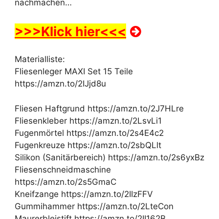
nachmachen…
>>>Klick hier<<<
Materialliste:
Fliesenleger MAXI Set 15 Teile
https://amzn.to/2IJjd8u
Fliesen Haftgrund https://amzn.to/2J7HLre
Fliesenkleber https://amzn.to/2LsvLi1
Fugenmörtel https://amzn.to/2s4E4c2
Fugenkreuze https://amzn.to/2sbQLlt
Silikon (Sanitärbereich) https://amzn.to/2s6yxBz
Fliesenschneidmaschine
https://amzn.to/2s5GmaC
Kneifzange https://amzn.to/2IIzFFV
Gummihammer https://amzn.to/2LteCon
Maurerbleistift https://amzn.to/2II162B