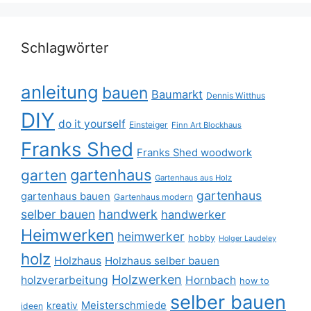
Schlagwörter
anleitung
bauen
Baumarkt
Dennis Witthus
DIY
do it yourself
Einsteiger
Finn Art Blockhaus
Franks Shed
Franks Shed woodwork
gartenhaus
garten
Gartenhaus aus Holz
gartenhaus
gartenhaus bauen
Gartenhaus modern
selber bauen
handwerk
handwerker
Heimwerken
heimwerker
hobby
Holger Laudeley
holz
Holzhaus
Holzhaus selber bauen
Holzwerken
holzverarbeitung
Hornbach
how to
selber bauen
Meisterschmiede
kreativ
ideen