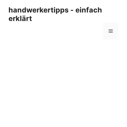
Zum
handwerkertipps - einfach
Inhalt
erklärt
springen
Menü