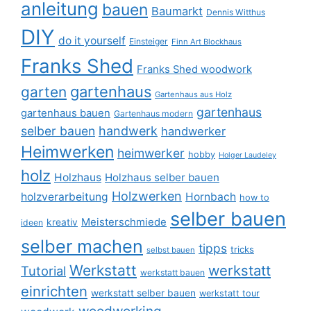
anleitung
bauen
Baumarkt
Dennis Witthus
DIY
do it yourself
Einsteiger
Finn Art Blockhaus
Franks Shed
Franks Shed woodwork
gartenhaus
garten
Gartenhaus aus Holz
gartenhaus
gartenhaus bauen
Gartenhaus modern
selber bauen
handwerk
handwerker
Heimwerken
heimwerker
hobby
Holger Laudeley
holz
Holzhaus
Holzhaus selber bauen
Holzwerken
holzverarbeitung
Hornbach
how to
selber bauen
Meisterschmiede
kreativ
ideen
selber machen
tipps
tricks
selbst bauen
Werkstatt
werkstatt
Tutorial
werkstatt bauen
einrichten
werkstatt selber bauen
werkstatt tour