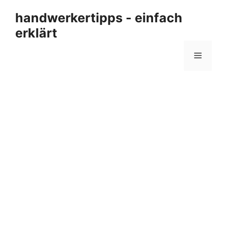
Zum
handwerkertipps - einfach
Inhalt
erklärt
springen
Menü