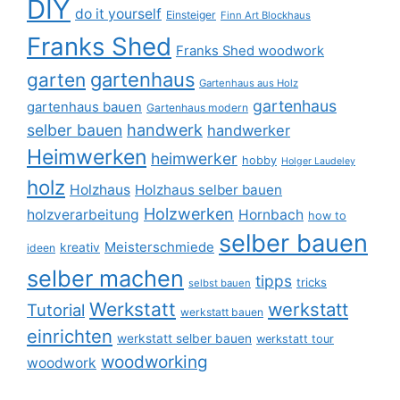
DIY
do it yourself
Einsteiger
Finn Art Blockhaus
Franks Shed
Franks Shed woodwork
gartenhaus
garten
Gartenhaus aus Holz
gartenhaus
gartenhaus bauen
Gartenhaus modern
selber bauen
handwerk
handwerker
Heimwerken
heimwerker
hobby
Holger Laudeley
holz
Holzhaus
Holzhaus selber bauen
Holzwerken
holzverarbeitung
Hornbach
how to
selber bauen
Meisterschmiede
kreativ
ideen
selber machen
tipps
tricks
selbst bauen
Werkstatt
werkstatt
Tutorial
werkstatt bauen
einrichten
werkstatt selber bauen
werkstatt tour
woodworking
woodwork