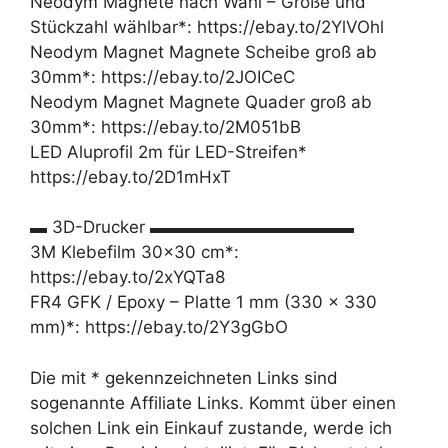
Neodym Magnete nach Wahl – Größe und
Stückzahl wählbar*: https://ebay.to/2YlVOhl
Neodym Magnet Magnete Scheibe groß ab
30mm*: https://ebay.to/2JOICeC
Neodym Magnet Magnete Quader groß ab
30mm*: https://ebay.to/2M051bB
LED Aluprofil 2m für LED-Streifen*
https://ebay.to/2D1mHxT
▬ 3D-Drucker ▬▬▬▬▬▬▬▬▬▬▬▬
3M Klebefilm 30×30 cm*:
https://ebay.to/2xYQTa8
FR4 GFK / Epoxy – Platte 1 mm (330 x 330
mm)*: https://ebay.to/2Y3gGbO
Die mit * gekennzeichneten Links sind
sogenannte Affiliate Links. Kommt über einen
solchen Link ein Einkauf zustande, werde ich