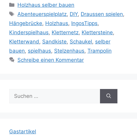
Kategorien
Holzhaus selber bauen
Schlagwörter
Abenteuerspielplatz
,
DIY
,
Draussen spielen
,
Hängebrücke
,
Holzhaus
,
IngosTipps
,
Kinderspielhaus
,
Kletternetz
,
Klettersteine
,
Kletterwand
,
Sandkiste
,
Schaukel
,
selber
bauen
,
spielhaus
,
Stelzenhaus
,
Trampolin
Schreibe einen Kommentar
Suche
nach:
Gastartikel