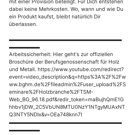
mit einer Provision beteiligt. Für Dich entstehen
dabei keine Mehrkosten. Wo, wann und wie Du
ein Produkt kaufst, bleibt natürlich Dir
überlassen.
▬▬▬▬▬▬▬▬▬▬▬▬▬▬▬▬▬▬▬▬▬▬
▬▬▬▬▬▬
Arbeitssicherheit: Hier geht's zur offiziellen
Broschüre der Berufsgenossenschaft für Holz
und Metall. https://www.youtube.com/redirect?
event=video_description&q=https%3A%2F%2Fw
ww.bghm.de%2Ffileadmin%2Fuser_upload%2FS
eminare%2FHolzbranche%2FTSM-
Web_BG_96.18.pdf&redir_token=maBujhQmE1G
hhbv1jDW_2C5VbUN8MTU0NzY1NTgyMUAxNT
Q3NTY5NDIx&v=OEa748knn7I
▬▬▬▬▬▬▬▬▬▬▬▬▬▬▬▬▬▬▬▬▬▬
▬▬▬▬▬▬