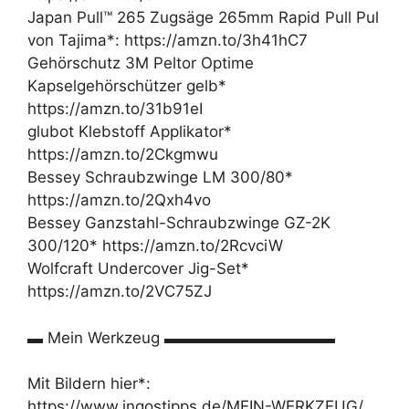
Japan Pull™ 265 Zugsäge 265mm Rapid Pull Pul
von Tajima*: https://amzn.to/3h41hC7
Gehörschutz 3M Peltor Optime
Kapselgehörschützer gelb*
https://amzn.to/31b91eI
glubot Klebstoff Applikator*
https://amzn.to/2Ckgmwu
Bessey Schraubzwinge LM 300/80*
https://amzn.to/2Qxh4vo
Bessey Ganzstahl-Schraubzwinge GZ-2K
300/120* https://amzn.to/2RcvciW
Wolfcraft Undercover Jig-Set*
https://amzn.to/2VC75ZJ
▬ Mein Werkzeug ▬▬▬▬▬▬▬▬▬▬▬
Mit Bildern hier*:
https://www.ingostipps.de/MEIN-WERKZEUG/