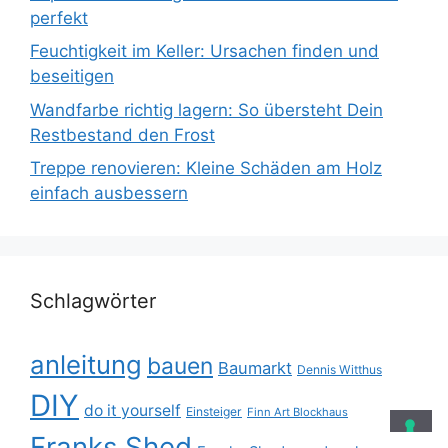
perfekt
Feuchtigkeit im Keller: Ursachen finden und
beseitigen
Wandfarbe richtig lagern: So übersteht Dein
Restbestand den Frost
Treppe renovieren: Kleine Schäden am Holz
einfach ausbessern
Schlagwörter
anleitung
bauen
Baumarkt
Dennis Witthus
DIY
do it yourself
Einsteiger
Finn Art Blockhaus
Franks Shed