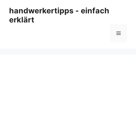
Zum
handwerkertipps - einfach
Inhalt
erklärt
springen
Menü