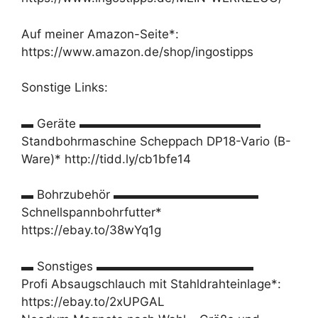
Auf meiner Amazon-Seite*:
https://www.amazon.de/shop/ingostipps
Sonstige Links:
▬ Geräte ▬▬▬▬▬▬▬▬▬▬▬▬▬▬▬
Standbohrmaschine Scheppach DP18-Vario (B-
Ware)* http://tidd.ly/cb1bfe14
▬ Bohrzubehör ▬▬▬▬▬▬▬▬▬▬▬▬
Schnellspannbohrfutter*
https://ebay.to/38wYq1g
▬ Sonstiges ▬▬▬▬▬▬▬▬▬▬▬▬▬
Profi Absaugschlauch mit Stahldrahteinlage*:
https://ebay.to/2xUPGAL