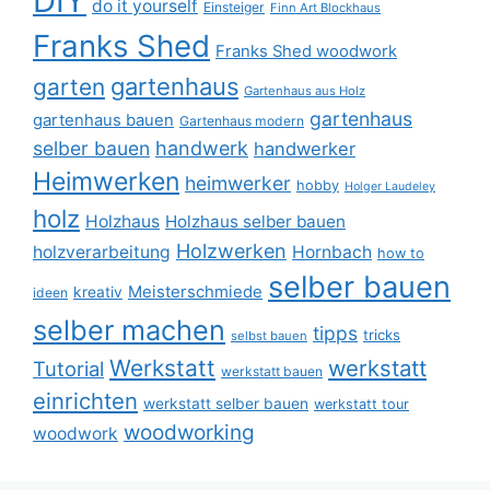
DIY
do it yourself
Einsteiger
Finn Art Blockhaus
Franks Shed
Franks Shed woodwork
gartenhaus
garten
Gartenhaus aus Holz
gartenhaus
gartenhaus bauen
Gartenhaus modern
selber bauen
handwerk
handwerker
Heimwerken
heimwerker
hobby
Holger Laudeley
holz
Holzhaus
Holzhaus selber bauen
Holzwerken
holzverarbeitung
Hornbach
how to
selber bauen
Meisterschmiede
kreativ
ideen
selber machen
tipps
tricks
selbst bauen
Werkstatt
werkstatt
Tutorial
werkstatt bauen
einrichten
werkstatt selber bauen
werkstatt tour
woodworking
woodwork