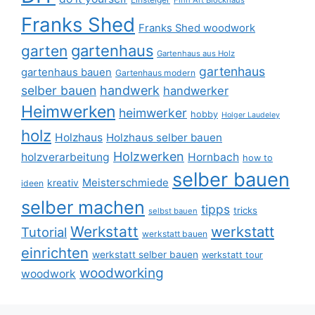
Finn Art Blockhaus
Franks Shed
Franks Shed woodwork
gartenhaus
garten
Gartenhaus aus Holz
gartenhaus
gartenhaus bauen
Gartenhaus modern
selber bauen
handwerk
handwerker
Heimwerken
heimwerker
hobby
Holger Laudeley
holz
Holzhaus
Holzhaus selber bauen
Holzwerken
holzverarbeitung
Hornbach
how to
selber bauen
Meisterschmiede
kreativ
ideen
selber machen
tipps
tricks
selbst bauen
Werkstatt
werkstatt
Tutorial
werkstatt bauen
einrichten
werkstatt selber bauen
werkstatt tour
woodworking
woodwork