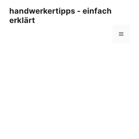
Zum
handwerkertipps - einfach
Inhalt
erklärt
springen
Menü