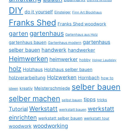
DIY
do it yourself
Einsteiger
Finn Art Blockhaus
Franks Shed
Franks Shed woodwork
gartenhaus
garten
Gartenhaus aus Holz
gartenhaus
gartenhaus bauen
Gartenhaus modern
selber bauen
handwerk
handwerker
Heimwerken
heimwerker
hobby
Holger Laudeley
holz
Holzhaus
Holzhaus selber bauen
Holzwerken
holzverarbeitung
Hornbach
how to
selber bauen
Meisterschmiede
kreativ
ideen
selber machen
tipps
tricks
selbst bauen
Werkstatt
werkstatt
Tutorial
werkstatt bauen
einrichten
werkstatt selber bauen
werkstatt tour
woodworking
woodwork