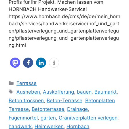
Profis für Ihr Projekt. Machen lassen vom
HORNBACH Handwerker-Service!
https://www.hornbach.de/cms/de/de/mein_horn
bach/services/handwerkerservice/hof_und_gart
en/pflasterverlegung_und_gartenplattenverlegu
ng/pflasterverlegung_und_gartenplattenverlegu
ng.html
Kategorien
Terrasse
Schlagwörter
Ausheben
,
Auskofferung
,
bauen
,
Baumarkt
,
Beton trocknen
,
Beton-Terrasse
,
Betonplatten
Terrasse
,
Betonterrasse
,
Drainage
,
Fugenmörtel
,
garten
,
Granitverplatten verlegen
,
handwerk
,
Heimwerken
,
Hornbach
,