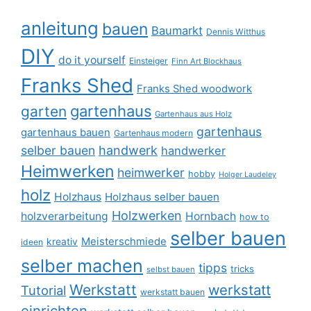
anleitung
bauen
Baumarkt
Dennis Witthus
DIY
do it yourself
Einsteiger
Finn Art Blockhaus
Franks Shed
Franks Shed woodwork
gartenhaus
garten
Gartenhaus aus Holz
gartenhaus
gartenhaus bauen
Gartenhaus modern
selber bauen
handwerk
handwerker
Heimwerken
heimwerker
hobby
Holger Laudeley
holz
Holzhaus
Holzhaus selber bauen
Holzwerken
holzverarbeitung
Hornbach
how to
selber bauen
Meisterschmiede
kreativ
ideen
selber machen
tipps
tricks
selbst bauen
Werkstatt
werkstatt
Tutorial
werkstatt bauen
einrichten