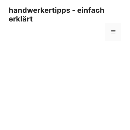
Zum
handwerkertipps - einfach
Inhalt
erklärt
springen
Menü