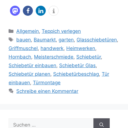
Kategorien
Allgemein
,
Teppich verlegen
Schlagwörter
bauen
,
Baumarkt
,
garten
,
Glasschiebetüren
,
Griffmuschel
,
handwerk
,
Heimwerken
,
Hornbach
,
Meisterschmiede
,
Schiebetür
,
Schiebetür einbauen
,
Schiebetür Glas
,
Schiebetür planen
,
Schiebetürbeschlag
,
Tür
einbauen
,
Türmontage
Schreibe einen Kommentar
Suche