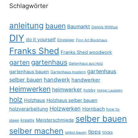
Schlagwörter
anleitung
bauen
Baumarkt
Dennis Witthus
DIY
do it yourself
Einsteiger
Finn Art Blockhaus
Franks Shed
Franks Shed woodwork
gartenhaus
garten
Gartenhaus aus Holz
gartenhaus
gartenhaus bauen
Gartenhaus modern
selber bauen
handwerk
handwerker
Heimwerken
heimwerker
hobby
Holger Laudeley
holz
Holzhaus
Holzhaus selber bauen
Holzwerken
holzverarbeitung
Hornbach
how to
selber bauen
Meisterschmiede
kreativ
ideen
selber machen
tipps
tricks
selbst bauen