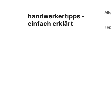
Zum
Inhalt
All
handwerkertipps -
springen
einfach erklärt
Tep