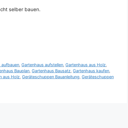
cht selber bauen.
 aufbauen
,
Gartenhaus aufstellen
,
Gartenhaus aus Holz
,
enhaus Bauplan
,
Gartenhaus Bausatz
,
Gartenhaus kaufen
,
n aus Holz
,
Geräteschuppen Bauanleitung
,
Geräteschuppen